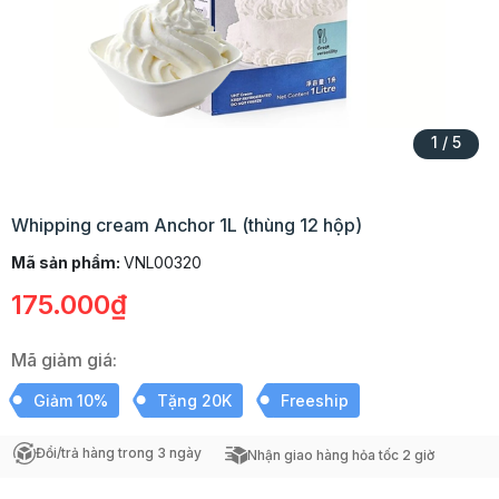
1
/
5
Whipping cream Anchor 1L (thùng 12 hộp)
Mã sản phẩm:
VNL00320
175.000₫
Mã giảm giá:
Giảm 10%
Tặng 20K
Freeship
Đổi/trả hàng trong 3 ngày
Nhận giao hàng hỏa tốc 2 giờ