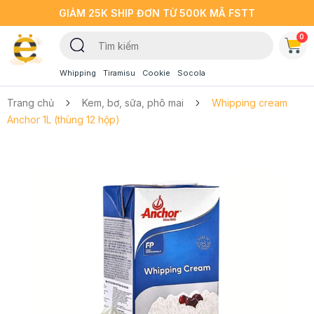
GIẢM 25K SHIP ĐƠN TỪ 500K MÃ FSTT
0
Whipping
Tiramisu
Cookie
Socola
Trang chủ
Kem, bơ, sữa, phô mai
Whipping cream
Anchor 1L (thùng 12 hộp)