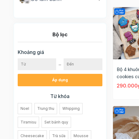
Bộ lọc
Khoảng giá
Bộ 4 khuô
cookies c
Áp dụng
halloween
290.000
Từ khóa
Noel
Trung thu
Whipping
Tiramisu
Set bánh quy
Cheesecake
Trà sữa
Mousse