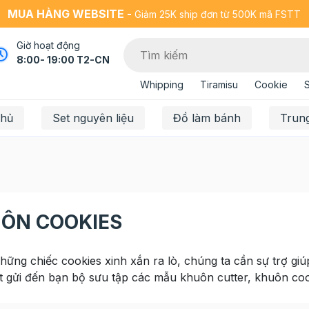
MUA HÀNG WEBSITE -
Giảm 25K ship đơn từ 500K mã FSTT
Giờ hoạt động
8:00- 19:00 T2-CN
Whipping
Tiramisu
Cookie
chủ
Set nguyên liệu
Đồ làm bánh
Trun
ÔN COOKIES
hững chiếc cookies xinh xắn ra lò, chúng ta cần sự trợ gi
 gửi đến bạn bộ sưu tập các mẫu khuôn cutter, khuôn cookie