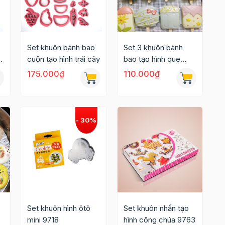
Set khuôn bánh bao
Set 3 khuôn bánh
cuộn tạo hình trái cây
bao tạo hình que
kem ngộ nghĩnh
175.000₫
110.000₫
3,5inch
Set khuôn hình ôtô
Set khuôn nhấn tạo
mini 9718
hình công chúa 9763