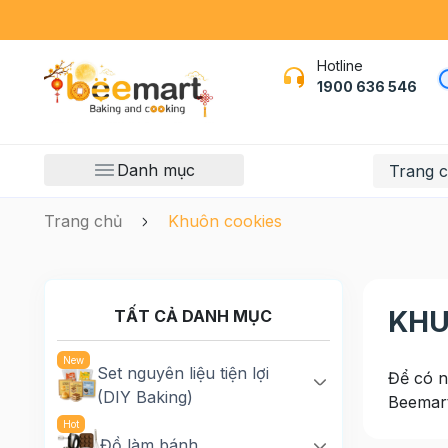
Hotline
1900 636 546
Danh mục
Trang 
Trang chủ
Khuôn cookies
KHU
TẤT CẢ DANH MỤC
Set nguyên liệu tiện lợi
Để có n
(DIY Baking)
Beemart
Đồ làm bánh