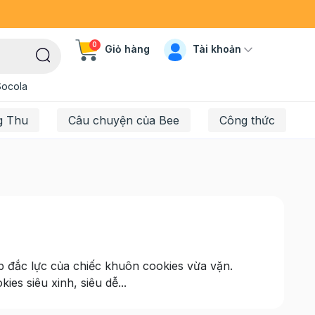
0
Tài khoản
Giỏ hàng
Socola
g Thu
Câu chuyện của Bee
Công thức
úp đắc lực của chiếc khuôn cookies vừa vặn.
s siêu xinh, siêu dễ...