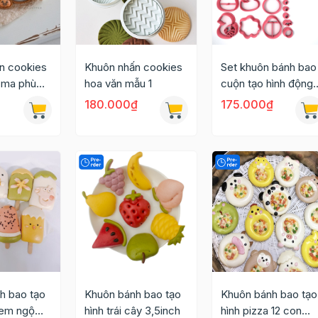
n cookies
Khuôn nhấn cookies
Set khuôn bánh bao
 ma phù
hoa văn mẫu 1
cuộn tạo hình động
*6cm
vật
180.000₫
175.000₫
h bao tạo
Khuôn bánh bao tạo
Khuôn bánh bao tạo
kem ngộ
hình trái cây 3,5inch
hình pizza 12 con