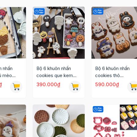
n nhấn
Bộ 6 khuôn nhấn
Bộ 6 khuôn nhấn
ú mèo
cookies que kem
cookies thỏ
halloween
halloween
₫
390.000₫
590.000₫