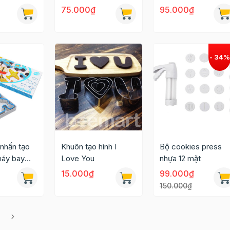
inch
giáp
75.000₫
95.000₫
 nhấn tạo
Khuôn tạo hình I
Bộ cookies press
máy bay
Love You
nhựa 12 mặt
15.000₫
99.000₫
150.000₫