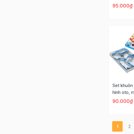
nghĩnh 3,5
95.000₫
Set khuôn
hình oto, 
9762
90.000₫
1
2