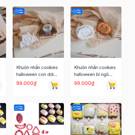
Khuôn nhấn cookies
Khuôn nhấn cookies
halloween con dơi
halloween bí ngô
4*5.8cm
3.5*4.5cm
99.000₫
99.000₫