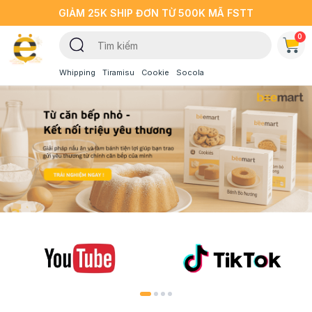
GIẢM 25K SHIP ĐƠN TỪ 500K MÃ FSTT
0
Whipping
Tiramisu
Cookie
Socola