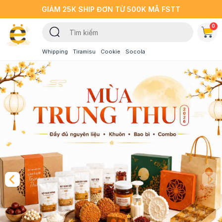
GIẢM 25K SHIP ĐƠN TỪ 500K MÃ FSTT
0
Whipping
Tiramisu
Cookie
Socola