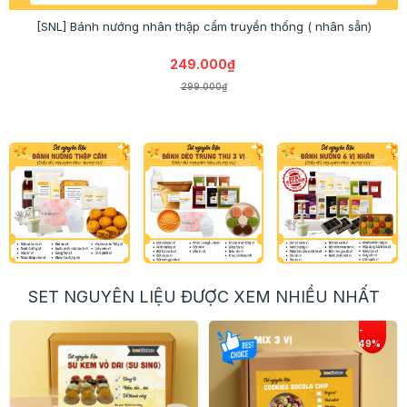
[SNL] Bánh nướng nhân thập cẩm truyền thống ( nhân sẵn)
249.000₫
299.000₫
SET NGUYÊN LIỆU ĐƯỢC XEM NHIỀU NHẤT