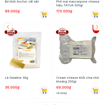
Bơ khối Anchor cắt sẵn
Phô mai mascarpone cheese
hiệu TATUA 500gr
89.000₫
170.000₫
Lá Gelatine 36g
Cream cheese khối chia nhỏ
khoảng 250gr
36.000₫
69.000₫
75.000₫