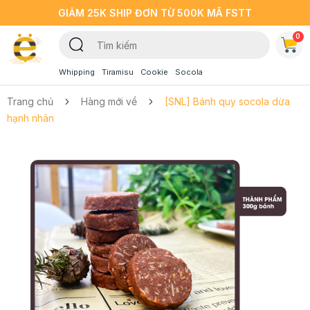
GIẢM 25K SHIP ĐƠN TỪ 500K MÃ FSTT
0
Whipping
Tiramisu
Cookie
Socola
Trang chủ
Hàng mới về
[SNL] Bánh quy socola dừa
hạnh nhân