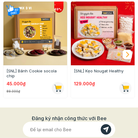
100g bơ, 140g bột mì số 8, 50g đường xay, 20g cơm
dừa sợi, 20g hạnh nhân lát, 20g bột cacao, 1 tờ giấy
nến, 20 túi đựng bánh.
Chỉ cần dành một chút thời gian với set DIY Bánh quy
socola dừa hạnh nhân là bạn đã có ngay mẻ bánh quy
thơm ngon, hấp dẫn lại vừa tiết kiệm thời gian, chi phí
hơn mua lẻ rất nhiều.
[SNL] Bánh Cookie socola
[SNL] Kẹo Nougat Healthy
chip
45.000₫
129.000₫
89.000₫
Đăng ký nhận công thức với Bee