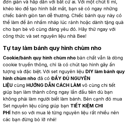
đơn giản và hấp dẫn với bất cứ ai. Với một chút tỉ mỉ,
khéo léo để tạo hình bắt mắt, bạn sẽ có ngay những
chiếc bánh giòn tan dễ thương. Chiếc bánh quy này có
thể làm để ăn nhấm nháp lúc rảnh hoặc dành tặng quà
cho bạn bè vô cùng đáng yêu đó. Hãy thử ngay với
công thức và set nguyên liệu nhà Bee!
Tự tay làm bánh quy hình chùm nho
Cookie/bánh quy hình chùm nho
bản chất vẫn là dòng
cookie truyền thông, chỉ là có chút tạo hình gây ấn
tượng và đặc biệt.
Với set nguyên liệu
DIY làm bánh quy
hình chùm nho
đã có
ĐẦY ĐỦ NGUYÊN
LIỆU
cùng
HƯỚNG DẪN CÁCH LÀM
vô cùng chi tiết
giúp bạn làm thành công ngay lần đầu tiên dù bạn
không phải làm người biết làm bánh. Bên cạnh đó mua
Set nguyên liệu cũng giúp bạn
TIẾT KIỆM CHI
PHÍ
hơn so với mua lẻ từng nguyên liệu rất nhiều nên
các bạn đừng bỏ lỡ nhé!