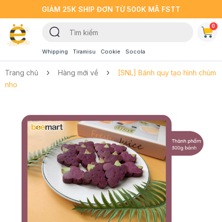
GIẢM 25K SHIP ĐƠN TỪ 500K MÃ FSTT
0
Whipping
Tiramisu
Cookie
Socola
Trang chủ
Hàng mới về
[SNL] Bánh quy tạo hình chùm
nho