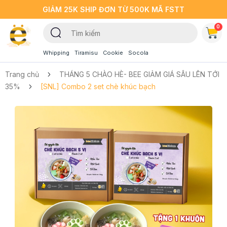
GIẢM 25K SHIP ĐƠN TỪ 500K MÃ FSTT
0
Whipping
Tiramisu
Cookie
Socola
Trang chủ
THÁNG 5 CHÀO HÈ- BEE GIẢM GIÁ SÂU LÊN TỚI
35%
[SNL] Combo 2 set chè khúc bạch