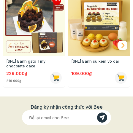
Đặc biệt, mua bộ Combo chè khúc bạch này sẽ giúp
bạn tiết kiệm được rất nhiều chi phí hơn so với mua lẻ
từng nguyên liệu đó.
GIÁ TỐT HƠN - TIỆN LỢI HƠN
là tất cả những gì
Beemart muốn mang tới tất cả khách hàng.
[SNL] Bánh gato Tiny
[SNL] Bánh su kem vỏ dai
chocolate cake
229.000₫
109.000₫
249.000₫
Đăng ký nhận công thức với Bee