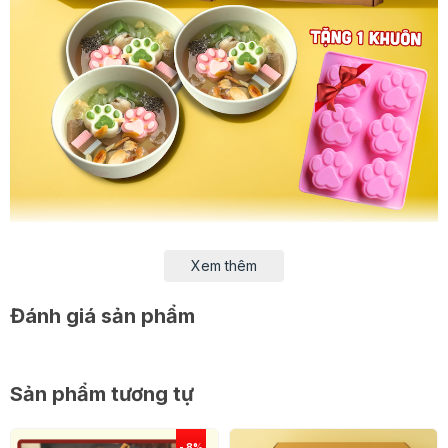
** Một Set nguyên liệu làm được khoảng 10-12
Xem thêm
bát
BỘ COMBO chè khúc bạch này đã bao gồm đầy đủ
Đánh giá sản phẩm
nguyên liệu cùng hướng dẫn cách làm chi tiết giúp các
bạn chinh phục món đồ uống này thật dễ dàng. Các
bạn chỉ cần làm đúng theo công thức, chắc chắn sẽ
Sản phẩm tương tự
thành công dù là người mới bắt đầu học pha đồ uống
đó.