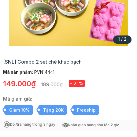
1
/
2
[SNL] Combo 2 set chè khúc bạch
Mã sản phẩm:
PVN14441
149.000₫
- 21%
189.000₫
Mã giảm giá:
Giảm 10%
Tặng 20K
Freeship
Đổi/trả hàng trong 3 ngày
Nhận giao hàng hỏa tốc 2 giờ