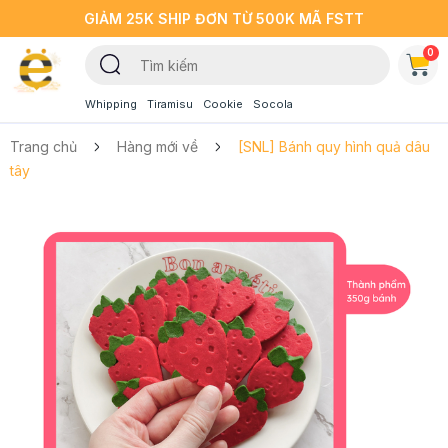
GIẢM 25K SHIP ĐƠN TỪ 500K MÃ FSTT
0
Whipping
Tiramisu
Cookie
Socola
Trang chủ
Hàng mới về
[SNL] Bánh quy hình quả dâu
tây