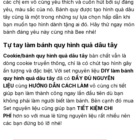
các chị em vô cùng yêu thích và cuốn hút bởi sự đáng
yêu, màu sắc của nó. Bánh quy được tạo hình quả dâu
tây cũng là một trong những sự lựa chọn hấp dẫn khi
bạn muốn tạo hình dành tặng ai đó. Hãy thử ngay món
bánh đáng yêu này cùng nhà Bee nhé!
Tự tay làm bánh quy hình quả dâu tây
Cookie/bánh quy hình quả dâu tây
bản chất vẫn là
dòng cookie truyền thông, chỉ là có chút tạo hình gây
ấn tượng và đặc biệt.
Với set nguyên liệu
DIY làm bánh
quy hình quả dâu tây
đã có
ĐẦY ĐỦ NGUYÊN
LIỆU
cùng
HƯỚNG DẪN CÁCH LÀM
vô cùng chi tiết
giúp bạn làm thành công ngay lần đầu tiên dù bạn
không phải làm người biết làm bánh. Bên cạnh đó mua
Set nguyên liệu cũng giúp bạn
TIẾT KIỆM CHI
PHÍ
hơn so với mua lẻ từng nguyên liệu rất nhiều nên
các bạn đừng bỏ lỡ nhé!