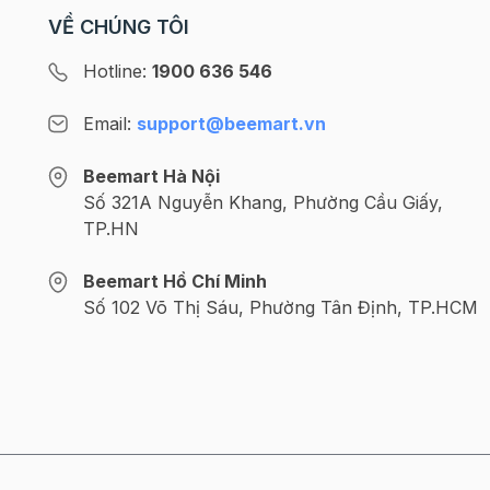
VỀ CHÚNG TÔI
Hotline:
1900 636 546
Email:
support@beemart.vn
Beemart Hà Nội
Số 321A Nguyễn Khang, Phường Cầu Giấy,
TP.HN
Beemart Hồ Chí Minh
Số 102 Võ Thị Sáu, Phường Tân Định, TP.HCM
Bước 3: Tạo hình hạt cà phê cho bánh
Chia bột ra làm những viên nhỏ khoảng từ 6 - 8g
Kế tiếp, dùng dao ấn vào giữa bánh tạo hình hạt
xong, bạn cho bánh vào ngăn mát tủ lạnh trong 