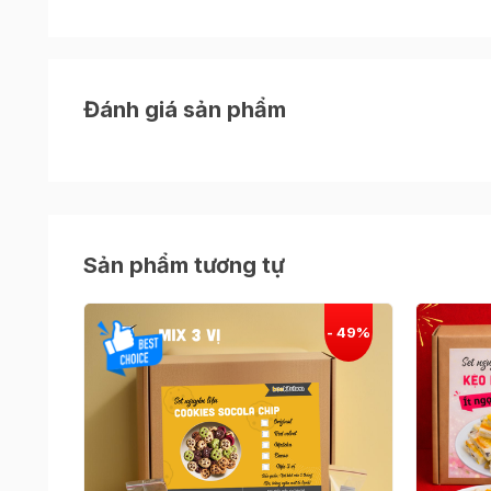
Đánh giá sản phẩm
Sản phẩm tương tự
Set DIY làm bánh quy hạt cà phê
tại Beemart 
bột cacao, bột cafe, giấy nến
Sản phẩm là hàng đặt trước, Beemart sẽ gửi set 