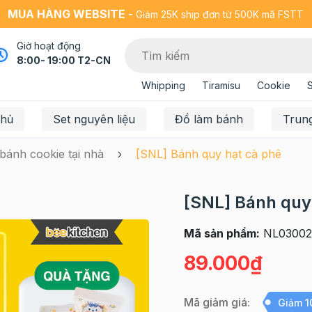
MUA HÀNG WEBSITE -
Giảm 25K ship đơn từ 500K mã FSTT
Giờ hoạt động
8:00- 19:00 T2-CN
Whipping
Tiramisu
Cookie
chủ
Set nguyên liệu
Đồ làm bánh
Trun
 bánh cookie tại nhà
[SNL] Bánh quy hạt cà phê
[SNL] Bánh quy
Mã sản phẩm:
NL03002
89.000₫
Mã giảm giá:
Giảm 