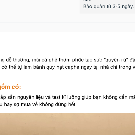
Bảo quản từ 3-5 ngày.
g dễ thương, mùi cà phê thơm phức tạo sức “quyến rũ” đặc
 có thể tự làm bánh quy hạt caphe ngay tại nhà chỉ trong 
gồm có:
p sẵn nguyên liệu và test kĩ lưỡng giúp bạn không cần mấ
ệu hay sợ mua về không dùng hết.