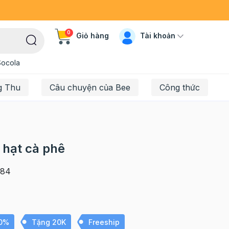
0
Tài khoản
Giỏ hàng
Socola
g Thu
Câu chuyện của Bee
Công thức
 hạt cà phê
84
10%
Tặng 20K
Freeship