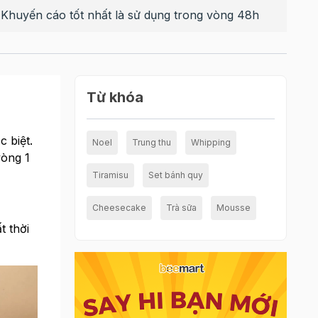
 Khuyến cáo tốt nhất là sử dụng trong vòng 48h
Từ khóa
 biệt.
Noel
Trung thu
Whipping
vòng 1
Tiramisu
Set bánh quy
Cheesecake
Trà sữa
Mousse
t thời