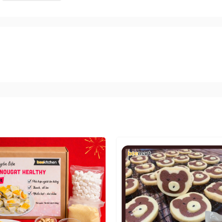
đã bao gồm
ĐẦY ĐỦ NGUYÊN LIỆU
gồm có: Bột mì, bơ lạt, 
trong 1 ngày (kể từ khi bạn đặt hàng)