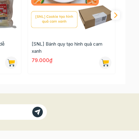
hấp
 dễ
[SNL] Bánh quy tạo hình quả cam
[SNL]
xanh
79.000₫
79.0
y là