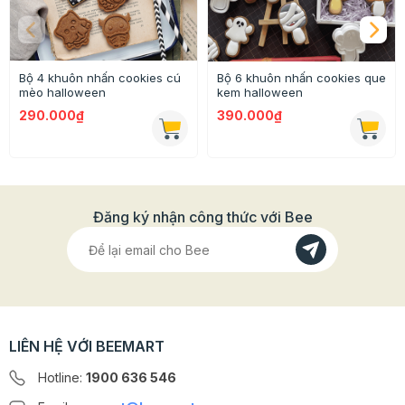
Bộ 4 khuôn nhấn cookies cú
Bộ 6 khuôn nhấn cookies que
mèo halloween
kem halloween
290.000₫
390.000₫
Đăng ký nhận công thức với Bee
LIÊN HỆ VỚI BEEMART
Thông tin chi tiết của sản phẩm
Hotline:
1900 636 546
- Chất liệu: Nhôm