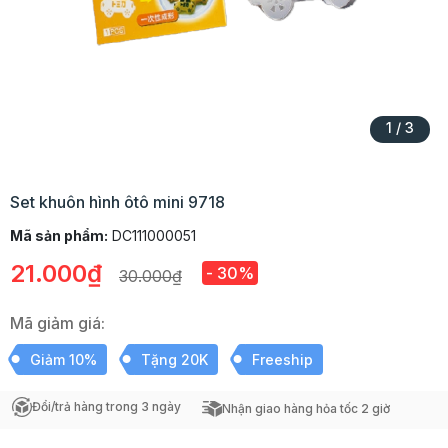
1
/
3
Set khuôn hình ôtô mini 9718
Mã sản phẩm:
DC111000051
21.000₫
- 30%
30.000₫
Mã giảm giá:
Giảm 10%
Tặng 20K
Freeship
Đổi/trả hàng trong 3 ngày
Nhận giao hàng hỏa tốc 2 giờ