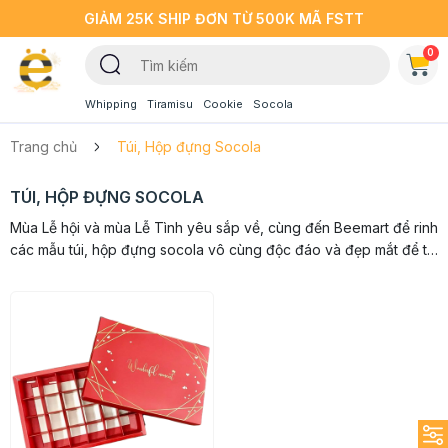
GIẢM 25K SHIP ĐƠN TỪ 500K MÃ FSTT
0
Whipping
Tiramisu
Cookie
Socola
Trang chủ
Túi, Hộp đựng Socola
TÚI, HỘP ĐỰNG SOCOLA
Mùa Lễ hội và mùa Lễ Tình yêu sắp về, cùng đến Beemart để rinh
các mẫu túi, hộp đựng socola vô cùng độc đáo và đẹp mắt để tự
tay làm tặng những người thân yêu những món quà socola hấp...