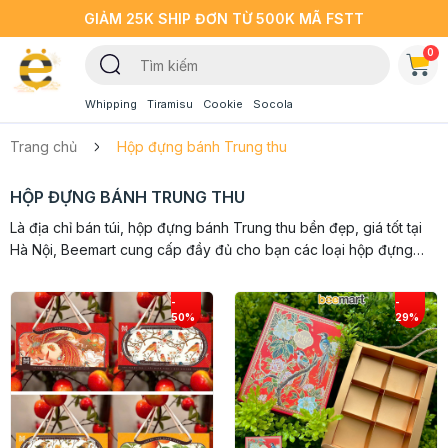
GIẢM 25K SHIP ĐƠN TỪ 500K MÃ FSTT
0
Whipping
Tiramisu
Cookie
Socola
Trang chủ
Hộp đựng bánh Trung thu
HỘP ĐỰNG BÁNH TRUNG THU
Là địa chỉ bán túi, hộp đựng bánh Trung thu bền đẹp, giá tốt tại
Hà Nội, Beemart cung cấp đầy đủ cho bạn các loại hộp đựng
bánh Trung thu mới nhất, hot nhất. Với rất nhiều các mẫu mã, kiểu
dáng...