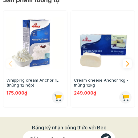
Sản phẩm tương tự
đình.
Sản phẩm có dạng lỏng, hơi sệt khi xịt ra tạo lớp kem
bông trắm đẹp mắt có vị thơm béo, ngọt ngọt rất hấp
dẫn cho món ăn.
Whipping cream Anchor 1L
Cream cheese Anchor 1kg -
(thùng 12 hộp)
thùng 12kg
175.000₫
249.000₫
Đăng ký nhận công thức với Bee