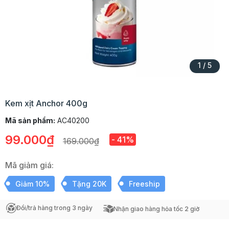
1
/
5
Kem xịt Anchor 400g
Mã sản phẩm:
AC40200
99.000₫
- 41%
169.000₫
Mã giảm giá:
Giảm 10%
Tặng 20K
Freeship
Đổi/trả hàng trong 3 ngày
Nhận giao hàng hỏa tốc 2 giờ