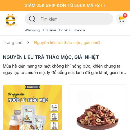
GIẢM 25K SHIP ĐƠN TỪ 500K MÃ FSTT
0
Whipping
Tiramisu
Cookie
Socola
Trang chủ
Nguyên liệu trà thảo mộc, giải nhiệt
NGUYÊN LIỆU TRÀ THẢO MỘC, GIẢI NHIỆT
Mùa hè đến mang tới một không khí nóng bức, khiến chúng ta
ngay lập tức muốn một ly đồ uống mát lạnh để giải khát, giải nhiệt.
Tham khảo ngay các món đồ uống cực mát cho mùa hè...