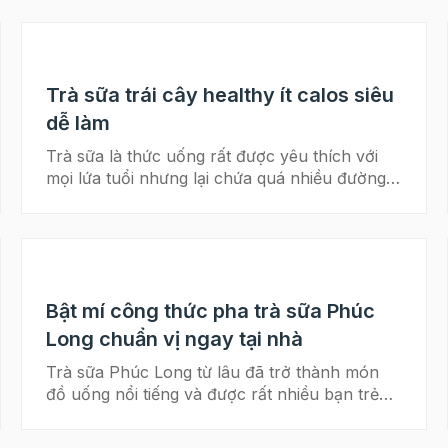
Trà sữa trái cây healthy ít calos siêu
dễ làm
Trà sữa là thức uống rất được yêu thích với
mọi lứa tuổi nhưng lại chứa quá nhiều đường
và calo. Hôm nay hãy cùng nhà Beemart thực
hiện cách làm món trà sữa trái cây healthy
vừa lạ miệng lại còn siêu dễ nha! >> Tham
khảo: Nguyên liệu làm trà sữa tại nhà ngon
như ngoài quán! >> Tham khảo: 3 công thức
Bật mí công thức pha trà sữa Phúc
bánh pudding cho ly trà sữa ngon không thể
chối từ Cách pha trà sữa trái cây siêu dễ làm
Long chuẩn vị ngay tại nhà
tại nhà Một ly trà sữa thông thường sẽ được
Trà sữa Phúc Long từ lâu đã trở thành món
làm từ các nguyên liệu như sữa nguyên kem,
đồ uống nổi tiếng và được rất nhiều bạn trẻ
sữa đặc. Đây đều là những thực phẩm chứa
yêu thích nhờ hương vị thơm ngon đặc biệt.
hàm lượng calo rất cao, nhiều chất béo.
Tuy nhiên bạn hoàn toàn có thể tự làm một ly
Trung bình 1 cốc trà sữa ngoài hàng sẽ rơi