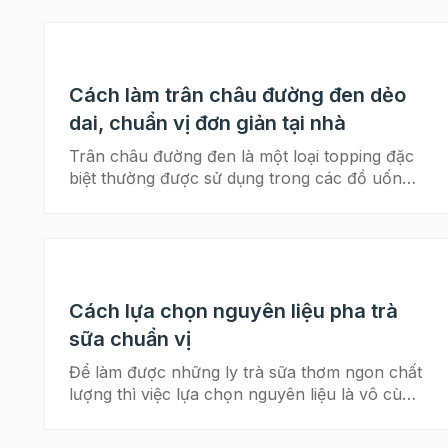
Cách làm trân châu đường đen dẻo
dai, chuẩn vị đơn giản tại nhà
Trân châu đường đen là một loại topping đặc
biệt thường được sử dụng trong các đồ uống
trà sữa và nước trái cây. Với hình dạng hạt
nhỏ, màu đen bóng, trân châu đường đen
mang đến sự thú vị và độc đáo cho mỗi ly
thức uống. Để có thể làm ly trà sữa thơm
ngon cùng topping trân châu chuẩn vị tại nhà,
Cách lựa chọn nguyên liệu pha trà
cùng Beemart tham khảo bài viết về cách làm
trân châu đường đen dưới đây nhé Xem thêm:
sữa chuẩn vị
>> Cách làm phần topping bọt sữa milk foam
Để làm được những ly trà sữa thơm ngon chất
tại nhà Trân châu đường đen là một loại
lượng thì việc lựa chọn nguyên liệu là vô cùng
topping không thể thiếu trong những món trà
quan trọng. Hôm nay cùng Beemart khám
sữa thơm ngon. Cùng lưu ngay cách làm trân
phá ngay cách lựa chọn nguyên liệu làm trà
châu đường đen tại nhà ngon như ngoài hàng