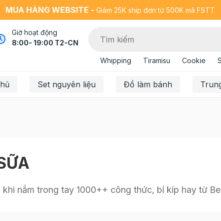
MUA HÀNG WEBSITE -
Giảm 25K ship đơn từ 500K mã FSTT
Giờ hoạt động
8:00- 19:00 T2-CN
Whipping
Tiramisu
Cookie
chủ
Set nguyên liệu
Đồ làm bánh
Trun
SỮA
khi nắm trong tay 1000++ công thức, bí kíp hay từ Bee