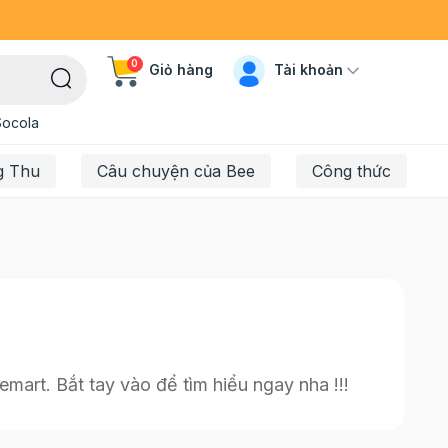
0
Tài khoản
Giỏ hàng
Socola
g Thu
Câu chuyện của Bee
Công thức
mart. Bắt tay vào để tìm hiểu ngay nha !!!