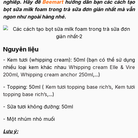
nghiêp. Hãy để
Beemart
hướng dẫn bạn các cách tạo
bọt sữa milk foam trong trà sữa đơn giản nhất mà vẫn
ngon như ngoài hàng nhé.
Nguyên liệu
- Kem tươi (whipping cream): 50ml (bạn có thể sử dụng
nhiều loại kem khác nhau
Whipping cream Elle & Vire
200ml
,
Whipping cream anchor 250ml
,...)
- Topping: 50ml (
Kem tươi topping base rich’s
,
Kem tươi
topping base rich’s
,...)
- Sữa tươi không đường: 50ml
- Một nhúm nhỏ muối
Lưu ý: