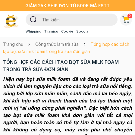
GIẢM 25K SHIP ĐƠN TỪ 500K MÃ FSTT
0
Whipping
Tiramisu
Cookie
Socola
Trang chủ
Công thức làm trà sữa
Tổng hợp các cách
tạo bọt sữa milk foam trong trà sữa đơn giản
TỔNG HỢP CÁC CÁCH TẠO BỌT SỮA MILK FOAM
TRONG TRÀ SỮA ĐƠN GIẢN
Hiện nay bọt sữa milk foam đã và đang rất được yêu
thích để làm nguyên liệu cho các loại trà sữa nổi tiếng,
cũng bởi lớp sữa mằn mặn, sánh đặc mà lại béo ngậy,
khi kết hợp với vị thanh thanh của trà tạo thành một
mùi vị "ai uống cũng phải nghiền". Đặc biệt hơn cách
tạo bọt sữa milk foam khá đơn giản với tất cả mọi
người, bạn hoàn toàn có thể tự làm ở tại nhà ngay cả
khi không có dụng cụ, máy móc pha chế chuyên