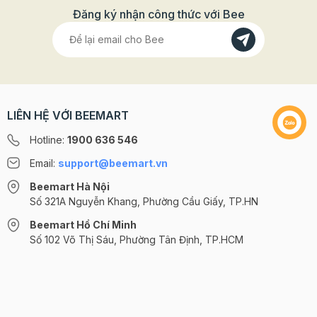
Đăng ký nhận công thức với Bee
LIÊN HỆ VỚI BEEMART
Hotline:
1900 636 546
Email:
support@beemart.vn
Beemart Hà Nội
Số 321A Nguyễn Khang, Phường Cầu Giấy, TP.HN
Beemart Hồ Chí Minh
Số 102 Võ Thị Sáu, Phường Tân Định, TP.HCM
@2024 CÔNG TY CỔ PHẦN BEEMART - GPĐKKD số: 0107285100 do Sở
KH-ĐT TP.HN cấp ngày 10/08/2018 tại Hà Nội. | Cung cấp bởi
Sapo