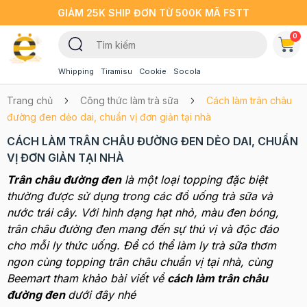
GIẢM 25K SHIP ĐƠN TỪ 500K MÃ FSTT
0
Whipping
Tiramisu
Cookie
Socola
Trang chủ
Công thức làm trà sữa
Cách làm trân châu
đường đen dẻo dai, chuẩn vị đơn giản tại nhà
CÁCH LÀM TRÂN CHÂU ĐƯỜNG ĐEN DẺO DAI, CHUẨN
VỊ ĐƠN GIẢN TẠI NHÀ
Trân châu đường đen
là một loại topping đặc biệt
thường được sử dụng trong các đồ uống trà sữa và
nước trái cây. Với hình dạng hạt nhỏ, màu đen bóng,
trân châu đường đen mang đến sự thú vị và độc đáo
cho mỗi ly thức uống. Để có thể làm ly trà sữa thơm
ngon cùng topping trân châu chuẩn vị tại nhà, cùng
Beemart tham khảo bài viết về
cách làm trân châu
đường đen
dưới đây nhé