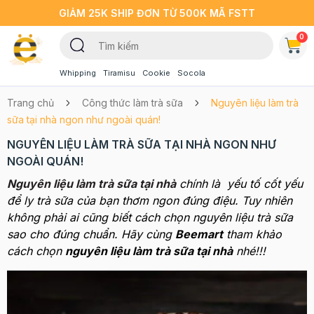
GIẢM 25K SHIP ĐƠN TỪ 500K MÃ FSTT
0
Whipping
Tiramisu
Cookie
Socola
Trang chủ
Công thức làm trà sữa
Nguyên liệu làm trà
sữa tại nhà ngon như ngoài quán!
NGUYÊN LIỆU LÀM TRÀ SỮA TẠI NHÀ NGON NHƯ
NGOÀI QUÁN!
Nguyên liệu làm trà sữa tại nhà
chính là yếu tố cốt yếu
để ly trà sữa của bạn thơm ngon đúng điệu. Tuy nhiên
không phải ai cũng biết cách chọn nguyên liệu trà sữa
sao cho đúng chuẩn. Hãy cùng
Beemart
tham khảo
cách chọn
nguyên liệu làm trà sữa tại nhà
nhé!!!