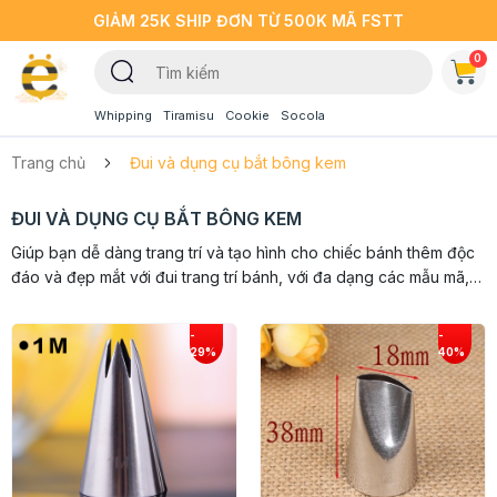
GIẢM 25K SHIP ĐƠN TỪ 500K MÃ FSTT
0
Whipping
Tiramisu
Cookie
Socola
Trang chủ
Đui và dụng cụ bắt bông kem
ĐUI VÀ DỤNG CỤ BẮT BÔNG KEM
Giúp bạn dễ dàng trang trí và tạo hình cho chiếc bánh thêm độc
đáo và đẹp mắt với đui trang trí bánh, với đa dạng các mẫu mã,
các bộ đui làm bánh như: bộ đui 24 chiếc, đui...