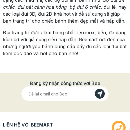
dạng các mẫu mã, các bộ đui làm bánh như:
bộ đui 24
chiếc
,
đui bắt cánh hoa hồng
,
bộ đui 6 chiếc
, đui lẻ, hay
các loại đui 3D, đui 2D khá hot và dễ sử dụng sẽ giúp
bạn trang trí cho chiếc bánh thêm đẹp mắt và hấp dẫn.
Đui trang trí được làm bằng chất liệu inox, bền, đa dạng
kích cỡ với giá cũng siêu hấp dẫn. Beemart nơi đến của
những người yêu bánh cung cấp đầy đủ các loại đui bắt
kem độc đáo và hot cho bạn nhé!
Đăng ký nhận công thức với Bee
LIÊN HỆ VỚI BEEMART