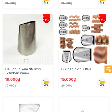
25.000₫
25.000₫
Đầu phun kem SN7022
Đui đan giỏ 1D #48
(21x35x50mm)
19.000₫
15.000₫
30.000₫
20.000₫