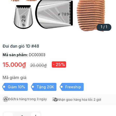
1
/
1
Đui đan giỏ 1D #48
Mã sản phẩm:
DC00303
15.000₫
- 25%
20.000₫
Mã giảm giá:
Giảm 10%
Tặng 20K
Freeship
Đổi/trả hàng trong 3 ngày
Nhận giao hàng hỏa tốc 2 giờ