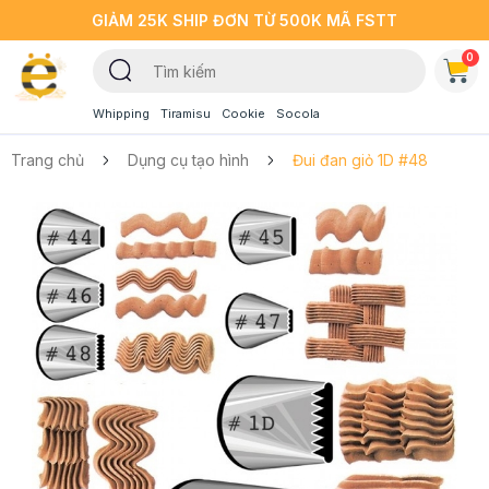
GIẢM 25K SHIP ĐƠN TỪ 500K MÃ FSTT
0
Whipping
Tiramisu
Cookie
Socola
Trang chủ
Dụng cụ tạo hình
Đui đan giỏ 1D #48