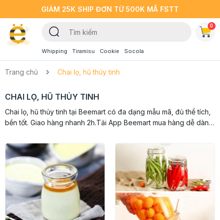
GIẢM 25K SHIP ĐƠN TỪ 500K MÃ FSTT
0
Whipping
Tiramisu
Cookie
Socola
Trang chủ
Chai lọ, hũ thủy tinh
CHAI LỌ, HŨ THỦY TINH
Chai lọ, hũ thủy tinh tại Beemart có đa dạng mẫu mã, đủ thể tích,
bền tốt. Giao hàng nhanh 2h.Tải App Beemart mua hàng dễ dàng
hơn.