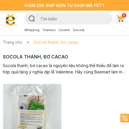
GIẢM 25K SHIP ĐƠN TỪ 500K MÃ FSTT
0
Whipping
Tiramisu
Cookie
Socola
Trang chủ
Socola thanh, bơ cacao
SOCOLA THANH, BƠ CACAO
Socola thanh, bơ cacao là nguyên liệu không thể thiếu để làm ra
hộp quà tặng ý nghĩa dịp lễ Valentine. Hãy cùng Beemart làm mới
mùa lễ năm nay bằng những viên socola ngọt ngào dành tặng
người thương nhé.