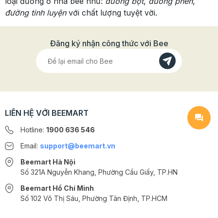
loại đường ở nhà bee như:
đường bột
,
đường phèn
,
đường tinh luyện
với chất lượng tuyệt vời.
Đăng ký nhận công thức với Bee
LIÊN HỆ VỚI BEEMART
Hotline:
1900 636 546
Email:
support@beemart.vn
Beemart Hà Nội
Số 321A Nguyễn Khang, Phường Cầu Giấy, TP.HN
Beemart Hồ Chí Minh
Số 102 Võ Thị Sáu, Phường Tân Định, TP.HCM