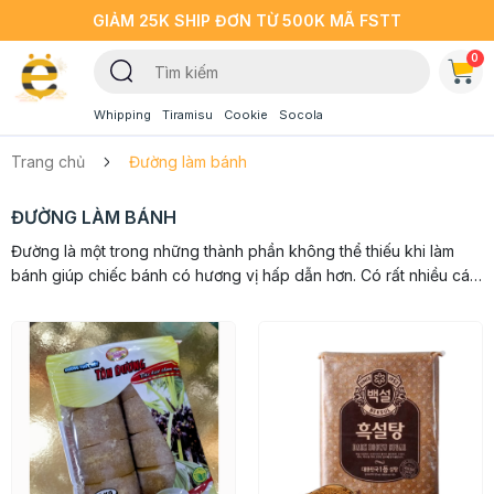
GIẢM 25K SHIP ĐƠN TỪ 500K MÃ FSTT
0
Whipping
Tiramisu
Cookie
Socola
Trang chủ
Đường làm bánh
ĐƯỜNG LÀM BÁNH
Đường là một trong những thành phần không thể thiếu khi làm
bánh giúp chiếc bánh có hương vị hấp dẫn hơn. Có rất nhiều các
loại đường làm bánh khác nhau đã có mặt tại nhà Beemart, mỗi
loại...