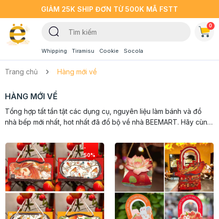
GIẢM 25K SHIP ĐƠN TỪ 500K MÃ FSTT
0
Whipping
Tiramisu
Cookie
Socola
Trang chủ
Hàng mới về
HÀNG MỚI VỀ
Tổng hợp tất tần tật các dụng cụ, nguyên liệu làm bánh và đồ
nhà bếp mới nhất, hot nhất đã đổ bộ về nhà BEEMART. Hãy cùng
khám phá các nguyên liệu làm bánh, dụng cụ làm bánh và đồ
nhà bếp mới...