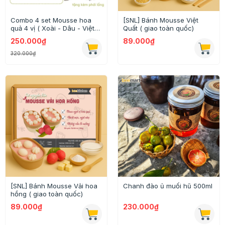
Combo 4 set Mousse hoa
[SNL] Bánh Mousse Việt
quả 4 vị ( Xoài - Dâu - Việt
Quất ( giao toàn quốc)
Quất - Kiwi) tặng kèm phới
250.000₫
89.000₫
lồng
320.000₫
[SNL] Bánh Mousse Vải hoa
Chanh đào ủ muối hũ 500ml
hồng ( giao toàn quốc)
89.000₫
230.000₫