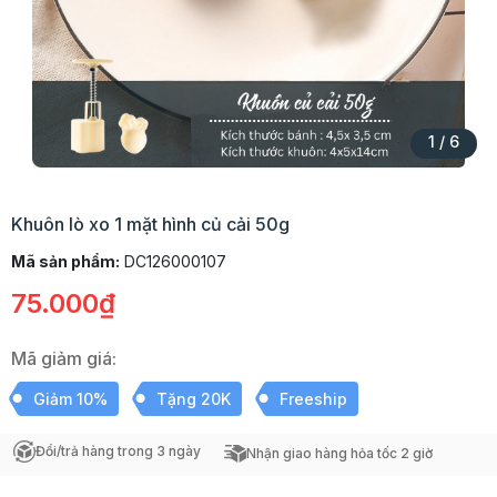
1
/
6
Khuôn lò xo 1 mặt hình củ cải 50g
Mã sản phẩm:
DC126000107
75.000₫
Mã giảm giá:
Giảm 10%
Tặng 20K
Freeship
Đổi/trả hàng trong 3 ngày
Nhận giao hàng hỏa tốc 2 giờ