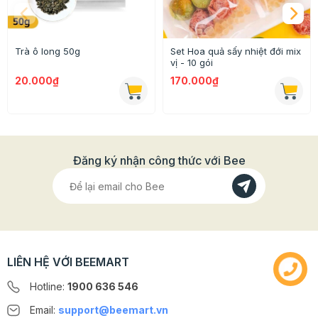
Thông tin chi tiết:
- Thành phần: 100% lá trà
Trà ô long 50g
Set Hoa quả sấy nhiệt đới mix
vị - 10 gói
- Trọng lượng: 1kg
20.000₫
170.000₫
- Xuất xứ: Việt Nam
- Dùng để pha trà, trà sữa
- Bảo quản nơi khô ráo, thoáng mát
Đăng ký nhận công thức với Bee
LIÊN HỆ VỚI BEEMART
Hotline:
1900 636 546
Email:
support@beemart.vn