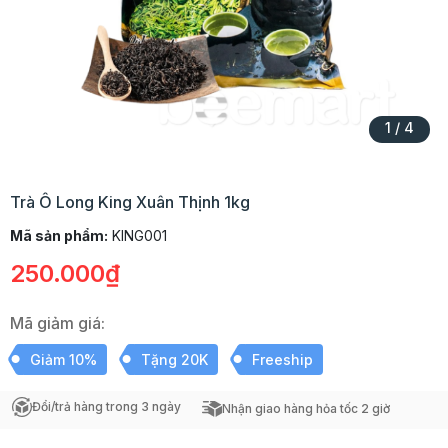
1
/
4
Trà Ô Long King Xuân Thịnh 1kg
Mã sản phẩm:
KING001
250.000₫
Mã giảm giá:
Giảm 10%
Tặng 20K
Freeship
Đổi/trả hàng trong 3 ngày
Nhận giao hàng hỏa tốc 2 giờ