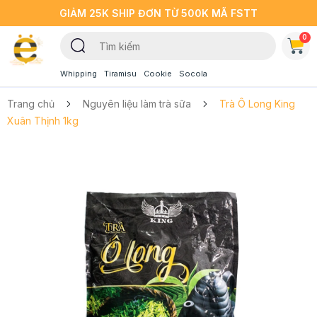
GIẢM 25K SHIP ĐƠN TỪ 500K MÃ FSTT
0
Whipping
Tiramisu
Cookie
Socola
Trang chủ
Nguyên liệu làm trà sữa
Trà Ô Long King
Xuân Thịnh 1kg