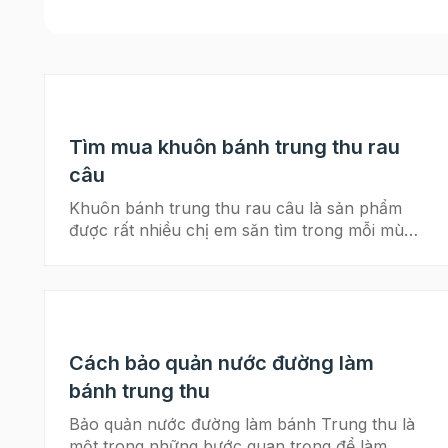
Tìm mua khuôn bánh trung thu rau
câu
Khuôn bánh trung thu rau câu là sản phẩm
được rất nhiều chị em săn tìm trong mỗi mùa
Trung thu về. Khuôn bánh trung thu đẹp sẽ
giúp cho lên hình một chiếc bánh rau câu đẹp
mắt, sắc nét và đặc biệt với hình thù khác lạ
độc đáo. >> Khám phá bên trong các địa chỉ
bán hộp đựng bánh trung thu năm nay? 1.
Cách bảo quản nước đường làm
Các tiêu chí chọn lựa mua khuôn bánh trung
thu rau câu Khuôn đẹp sẽ quyết định một
bánh trung thu
phần bánh rau câu sẽ đẹp mắt Khuôn bánh
Bảo quản nước đường làm bánh Trung thu là
trung thu rau câu được sử dụng để làm khuôn
một trong những bước quan trọng để làm