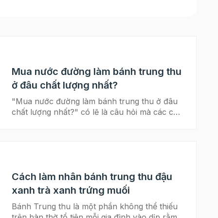
Mua nước đường làm bánh trung thu
ở đâu chất lượng nhất?
"Mua nước đường làm bánh trung thu ở đâu
chất lượng nhất?" có lẽ là câu hỏi mà các chị
em đều gặp phải vào mỗi mùa Trung thu đến
với cơn sốt làm bánh homemade. Những
người không có quá nhiều thời gian chuẩn bị
thì nước đường đóng sẵn sẽ là lựa chọn tối
ưu. Tuy nhiên không phải loại nước đường
Cách làm nhân bánh trung thu đậu
nào cũng đảm bảo đâu nhé. Bạn cần lựa chọn
những địa chỉ, thương hiệu uy tín để chọn
xanh trà xanh trứng muối
mua nước đường làm bánh Trung thu. Cách
Bánh Trung thu là một phần không thể thiếu
làm bánh trung thu bằng bột mikko cực dễ
trên bàn thờ tổ tiên mỗi gia đình vào dịp rằm