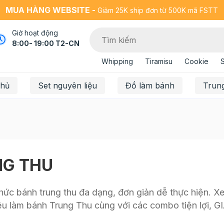
MUA HÀNG WEBSITE -
Giảm 25K ship đơn từ 500K mã FSTT
Giờ hoạt động
8:00- 19:00 T2-CN
Whipping
Tiramisu
Cookie
chủ
Set nguyên liệu
Đồ làm bánh
Trun
NG THU
ức bánh trung thu đa dạng, đơn giản dễ thực hiện. Xem
u làm bánh Trung Thu cùng với các combo tiện lợi, G