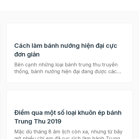
Cách làm bánh nướng hiện đại cực
đơn giản
Bên cạnh những loại bánh trung thu truyền
thống, bánh nướng hiện đại đang được các
chị em rất yêu thích trong vài năm gần đây.
Tuy có ngoại hình bắt mắt, cầu kỳ, nhưng loại
bánh này lại khá dễ làm đấy nhé. Hãy cùng
Beemart bắt tay vào làm nhé. Các nguyên liệu
làm bánh trung thu cho người mới bắt đầu
Điểm qua một số loại khuôn ép bánh
Cách làm bánh Trung thu bằng bột mì chuẩn
hương vị Hà Thành Bánh nướng hiện đại Chắc
Trung Thu 2019
các bạn cũng thấy rằng nhu cầu và sở thích
Mặc dù tháng 8 âm lịch còn xa, nhưng từ bây
ăn uống của chính mình luôn thay đổi từng
giờ nhiều chị em đã rục rịch làm bánh Trung