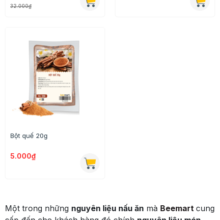
32.000₫
Bột quế 20g
5.000₫
Một trong những
nguyên liệu nấu ăn
mà
Beemart
cung