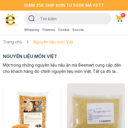
GIẢM 25K SHIP ĐƠN TỪ 500K MÃ FSTT
0
Whipping
Tiramisu
Cookie
Socola
Trang chủ
Nguyên liệu món Việt
NGUYÊN LIỆU MÓN VIỆT
Một trong những nguyên liệu nấu ăn mà Beemart cung cấp đến
cho khách hàng đó chính nguyên liệu món Việt. Tất cả đó là
những nguyên liệu nhà bếp, các gia vị thân quen được người
châu Á chúng...