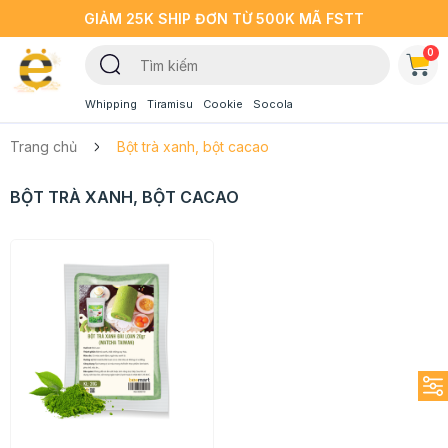
GIẢM 25K SHIP ĐƠN TỪ 500K MÃ FSTT
0
Whipping
Tiramisu
Cookie
Socola
Trang chủ
Bột trà xanh, bột cacao
BỘT TRÀ XANH, BỘT CACAO