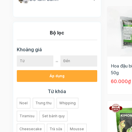
Bộ lọc
Khoảng giá
Hoa đậu b
50g
Áp dụng
60.000₫
Từ khóa
Noel
Trung thu
Whipping
Tiramisu
Set bánh quy
Cheesecake
Trà sữa
Mousse