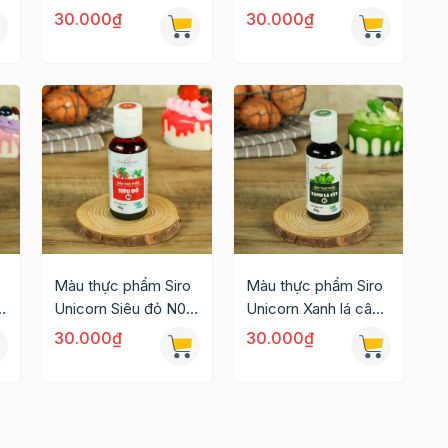
N15 60g
N13 60g
30.000₫
30.000₫
Màu thực phẩm Siro
Màu thực phẩm Siro
Unicorn Siêu đỏ N04
Unicorn Xanh lá cây
60g
N02 60g
30.000₫
30.000₫