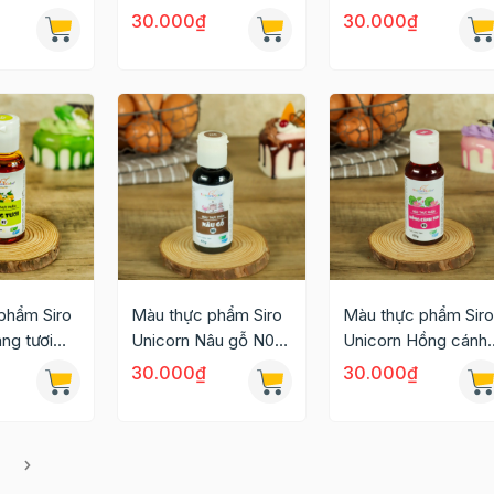
Lavender N21 60g
N19 60g
30.000₫
30.000₫
phẩm Siro
Màu thực phẩm Siro
Màu thực phẩm Siro
ng tươi
Unicorn Nâu gỗ N06
Unicorn Hồng cánh
60g
sen N05 60g
30.000₫
30.000₫