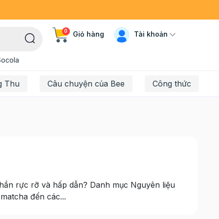
0
Tài khoản
Giỏ hàng
Socola
g Thu
Câu chuyện của Bee
Công thức
phần rực rỡ và hấp dẫn? Danh mục Nguyên liệu
 matcha đến các...