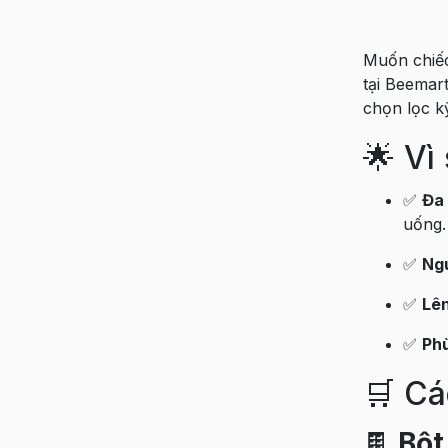
Muốn chiếc
tại Beemar
chọn lọc k
🌟 Vì
✅
Đa
uống.
✅
Ngu
✅
Lê
✅
Phù
🛒 Cá
🍫
Bột