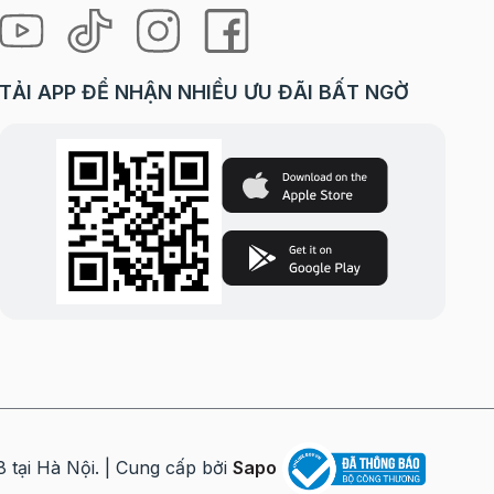
TẢI APP ĐỂ NHẬN NHIỀU ƯU ĐÃI BẤT NGỜ
i Hà Nội. | Cung cấp bởi
Sapo