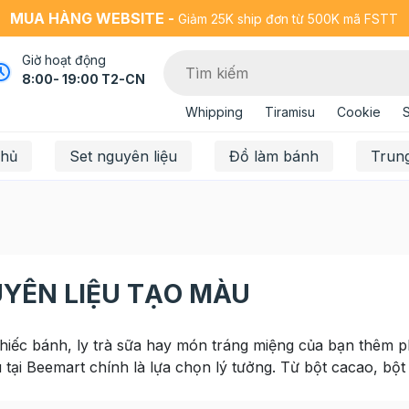
MUA HÀNG WEBSITE -
Giảm 25K ship đơn từ 500K mã FSTT
Giờ hoạt động
8:00- 19:00 T2-CN
Whipping
Tiramisu
Cookie
chủ
Set nguyên liệu
Đồ làm bánh
Trun
YÊN LIỆU TẠO MÀU
iếc bánh, ly trà sữa hay món tráng miệng của bạn thêm 
 tại Beemart chính là lựa chọn lý tưởng. Từ bột cacao, bột