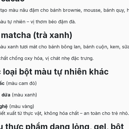
tạo màu nâu đậm cho bánh brownie, mousse, bánh quy, 
àu tự nhiên – vị thơm béo đậm đà.
 matcha (trà xanh)
àu xanh tươi mát cho bánh bông lan, bánh cuộn, kem, sữa
chất chống oxy hóa, vị chát nhẹ đặc trưng.
 loại bột màu tự nhiên khác
ấc
(màu cam đỏ)
á dứa
(màu xanh)
ghệ
(màu vàng)
iết xuất từ thực vật, không hóa chất – an toàn cho trẻ nhỏ.
 thực phẩm dạng lỏng, gel, bột