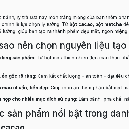
 bánh, ly trà sữa hay món tráng miệng của bạn thêm ph
t chính là lựa chọn lý tưởng. Từ
bột cacao, bột matcha
đ
ỹ lưỡng, giúp bạn tạo ra thành phẩm đẹp mắt, ngon miệng 
 sao nên chọn nguyên liệu tạo
 dạng sản phẩm
: Từ bột màu thiên nhiên đến màu thực ph
ồn gốc rõ ràng
: Cam kết chất lượng – an toàn – đạt tiêu 
n màu chuẩn, bền đẹp
: Giúp món ăn thêm phần bắt mắt mà
 hợp cho nhiều mục đích sử dụng
: Làm bánh, pha chế, nấu
c sản phẩm nổi bật trong dan
 cacao