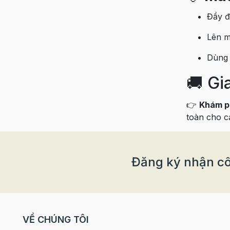
Đầy đ
Lên m
Dùng 
🚚 Gi
👉
Khám p
toàn cho cả
Đăng ký nhận cô
VỀ CHÚNG TÔI