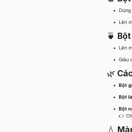
Dùng 
Lên m
🍵
Bột
Lên m
Giàu 
🌿
Các
Bột g
Bột l
Bột n
👉 Ch
💧
Màu