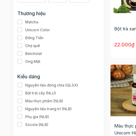
Thương hiệu
Matcha
Bột trà x
Unicorn Color
Đồng Tiến
22.000₫
Chợ quê
Belcholat
Ong Mật
Kiểu dáng
Nguyên liệu đong chia (QLSX)
Bột trái cây (NLU)
Màu thực phẩm (NLB)
Nguyên liệu trang trí (NLB)
Phụ gia (NLB)
Socola (NLB)
Màu thực 
Unicorn H