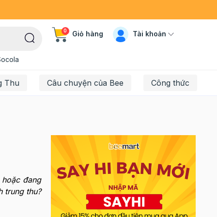
0
Tài khoản
Giỏ hàng
Socola
g Thu
Câu chuyện của Bee
Công thức
h hoặc đang
h trung thu?