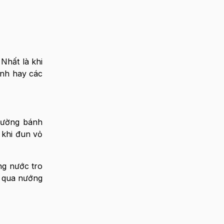
Nhất là khi
ánh hay các
đường bánh
 khi đun vỏ
ng nước tro
ã qua nướng