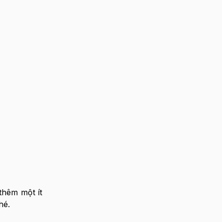
thêm một ít
hé.