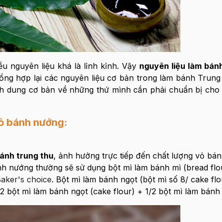
u nguyên liệu khá là lỉnh kỉnh. Vậy
nguyên liệu làm bán
ổng hợp lại các nguyên liệu cơ bản trong làm bánh Trung
ình dung cơ bản về những thứ mình cần phải chuẩn bị ch
vỏ bánh nướng:
bánh trung thu
, ảnh hưởng trực tiếp đến chất lượng vỏ bán
h nướng thường sẽ sử dụng bột mì làm bánh mì (bread flou
aker's choice
. Bột mì làm bánh ngọt (bột mì số 8/ cake flou
bột mì làm bánh ngọt (cake flour) + 1/2 bột mì làm bánh 