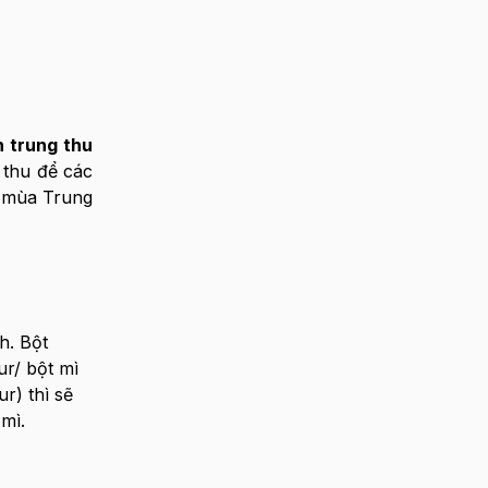
h trung thu
 thu để các
o mùa Trung
h. Bột
r/ bột mì
r) thì sẽ
mì.