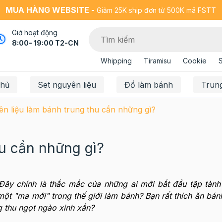
MUA HÀNG WEBSITE -
Giảm 25K ship đơn từ 500K mã FSTT
Giờ hoạt động
8:00- 19:00 T2-CN
Whipping
Tiramisu
Cookie
chủ
Set nguyên liệu
Đồ làm bánh
Trun
n liệu làm bánh trung thu cần những gì?
hu cần những gì?
ây chính là thắc mắc của những ai mới bắt đầu tập tàn
một "ma mới" trong thế giới làm bánh? Bạn rất thích ăn bán
g thu ngọt ngào xinh xắn?