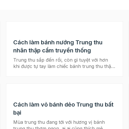
Cách làm bánh nướng Trung thu
nhân thập cẩm truyền thống
Trung thu sắp đến rồi, còn gì tuyệt vời hơn
khi được tự tay làm chiếc bánh trung thu thập
cẩm truyền thống thơm ngon cùng tách trà
ấm nóng bên cạnh gia đình. Cách làm bánh
nướng Trung thu nhân thập cẩm truyền thống
không chỉ đơn giản, dễ làm mà còn có hương
vị cổ truyền thơm ngon, hấp dẫn. Hãy cùng
Cách làm vỏ bánh dẻo Trung thu bất
Beemart vào bếp ngay thôi nào! Xem ngay:
>> Xu hướng bánh trung thu hot nhất năm
bại
2023 >> Bật mí những điều bạn nên biết để
Mùa trung thu đang tới với hương vị bánh
làm bánh trung thu tại nhà Đã từ lâu hương vị
trung thu thơm ngon, ai ai cũng thích mê.