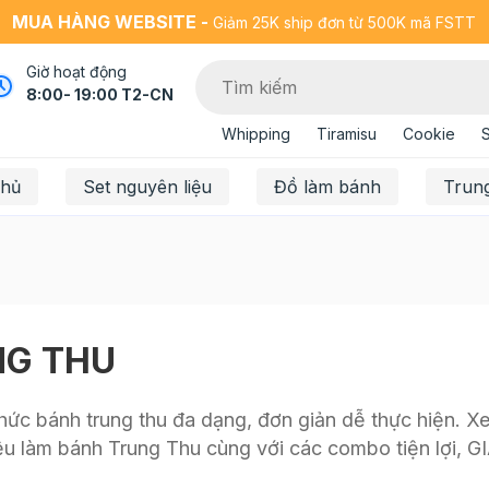
MUA HÀNG WEBSITE -
Giảm 25K ship đơn từ 500K mã FSTT
Giờ hoạt động
8:00- 19:00 T2-CN
Whipping
Tiramisu
Cookie
chủ
Set nguyên liệu
Đồ làm bánh
Trun
NG THU
ức bánh trung thu đa dạng, đơn giản dễ thực hiện. Xem
u làm bánh Trung Thu cùng với các combo tiện lợi, G