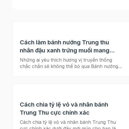
Cách làm bánh nướng Trung thu
nhân đậu xanh trứng muối mang
hương vị cổ truyền
Những ai yêu thích hương vị truyền thống
chắc chắn sẽ không thể bỏ qua Bánh nướng
nhân đậu xanh trứng muối. Vị thơm bùi
của đậu xanh quyện cùng vỏ bánh nướng
không quá ngọt, thêm vị trứng muối khiến
người ta phải mê mẩn. Hơn nữa cách làm
bánh nướng nhân đậu xanh khá đơn giản, mà
Cách chia tỷ lệ vỏ và nhân bánh
ai cũng có thể làm được. Bạn có sẵn sàng vào
bếp cùng Beemart không? Cùng trổ tài làm
Trung Thu cực chính xác
bánh trung thu với những bí kíp đơn giản dưới
Cách chia tỷ lệ vỏ và nhân bánh Trung Thu
đây. Xem thêm: >> Công thức làm bánh dẻo
cực chính xác dưới đây mới giúp cho bạn làm