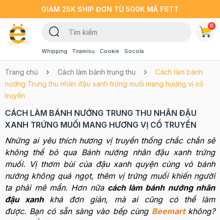
GIẢM 25K SHIP ĐƠN TỪ 500K MÃ FSTT
0
Whipping
Tiramisu
Cookie
Socola
Trang chủ
Cách làm bánh trung thu
Cách làm bánh
nướng Trung thu nhân đậu xanh trứng muối mang hương vị cổ
truyền
CÁCH LÀM BÁNH NƯỚNG TRUNG THU NHÂN ĐẬU
XANH TRỨNG MUỐI MANG HƯƠNG VỊ CỔ TRUYỀN
Những ai yêu thích hương vị truyền thống chắc chắn sẽ
không thể bỏ qua Bánh nướng nhân đậu xanh trứng
muối. Vị thơm bùi của đậu xanh quyện cùng vỏ bánh
nướng không quá ngọt, thêm vị trứng muối khiến người
ta phải mê mẩn. Hơn nữa
cách làm bánh nướng nhân
đậu xanh
khá đơn giản, mà ai cũng có thể làm
được. Bạn có sẵn sàng vào bếp cùng
Beemart
không?