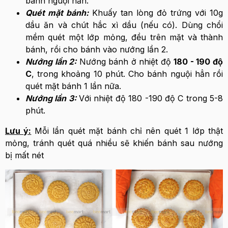
bánh nguội hẳn.
Quét mặt bánh:
Khuấy tan lòng đỏ trứng với 10g
dầu ăn và chút hắc xì dầu (nếu có). Dùng chổi
mềm quét một lớp mỏng, đều trên mặt và thành
bánh, rồi cho bánh vào nướng lần 2.
Nướng lần 2:
Nướng bánh ở nhiệt độ
180 - 190 độ
C
, trong khoảng 10 phút. Cho bánh nguội hẳn rồi
quét mặt bánh 1 lần nữa.
Nướng lần 3:
Với nhiệt độ 180 -190 độ C trong 5-8
phút.
Lưu ý:
Mỗi lần quét mặt bánh chỉ nên quét 1 lớp thật
mỏng, tránh quét quá nhiều sẽ khiến bánh sau nướng
bị mất nét