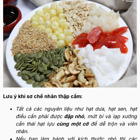
Lưu ý khi sơ chế nhân thập cẩm:
Tất cả các nguyên liệu như hạt dưa, hạt sen, hạt
điều cần phải được
đập nhỏ
, mứt bí và lạp xưởng
cần thái hạt lựu
cùng một cỡ
để dễ trộn và viên
nhân.
Nếu bạn làm bánh với kích thước nhỏ thì các