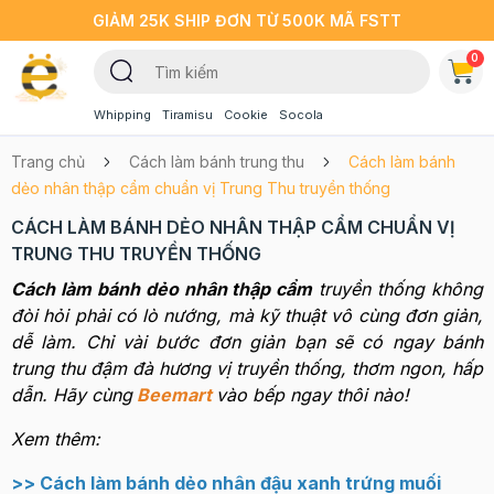
GIẢM 25K SHIP ĐƠN TỪ 500K MÃ FSTT
0
Whipping
Tiramisu
Cookie
Socola
Trang chủ
Cách làm bánh trung thu
Cách làm bánh
dẻo nhân thập cẩm chuẩn vị Trung Thu truyền thống
CÁCH LÀM BÁNH DẺO NHÂN THẬP CẨM CHUẨN VỊ
TRUNG THU TRUYỀN THỐNG
Cách làm bánh dẻo nhân thập cẩm
truyền thống không
đòi hỏi phải có lò nướng, mà kỹ thuật vô cùng đơn giản,
dễ làm. Chỉ vài bước đơn giản bạn sẽ có ngay bánh
trung thu đậm đà hương vị truyền thống, thơm ngon, hấp
dẫn. Hãy cùng
Beemart
vào bếp ngay thôi nào!
Xem thêm:
>>
Cách làm bánh dẻo nhân đậu xanh trứng muối