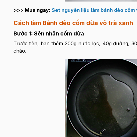
>>> Mua ngay:
Set nguyên liệu làm bánh dẻo cốm 
Cách làm Bánh dẻo cốm dừa vỏ trà xanh
Bước 1: Sên nhân cốm dừa
Trước tiên, bạn thêm 200g nước lọc, 40g đường, 3
chảo.