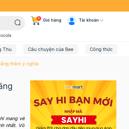
0
Tài khoản
Giỏ hàng
Socola
g Thu
Câu chuyện của Bee
Công thức
răng thêm ý nghĩa
răng
hỉ mang vẻ
nh nhất. Vỏ