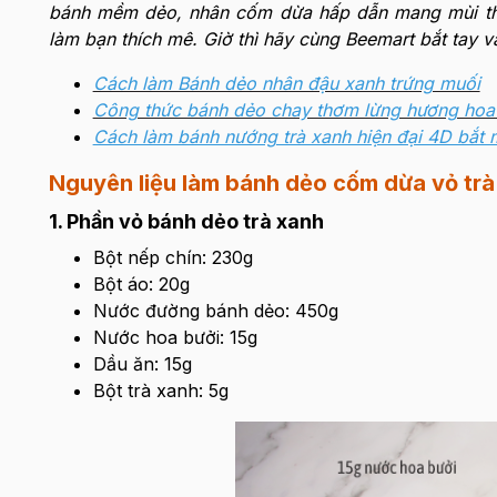
bánh mềm dẻo, nhân cốm dừa hấp dẫn mang mùi th
làm bạn thích mê. Giờ thì hãy cùng Beemart bắt tay v
Cách làm Bánh dẻo nhân đậu xanh trứng muối
Công thức bánh dẻo chay thơm lừng hương hoa
Cách làm bánh nướng trà xanh hiện đại 4D bắt 
Nguyên liệu làm bánh dẻo cốm dừa vỏ trà
1. Phần vỏ bánh dẻo trà xanh
Bột nếp chín: 230g
Bột áo: 20g
Nước đường bánh dẻo: 450g
Nước hoa bưởi: 15g
Dầu ăn: 15g
Bột trà xanh: 5g