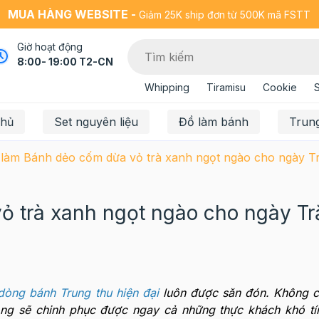
MUA HÀNG WEBSITE -
Giảm 25K ship đơn từ 500K mã FSTT
Giờ hoạt động
8:00- 19:00 T2-CN
Whipping
Tiramisu
Cookie
chủ
Set nguyên liệu
Đồ làm bánh
Trun
làm Bánh dẻo cốm dừa vỏ trà xanh ngọt ngào cho ngày T
ỏ trà xanh ngọt ngào cho ngày T
dòng bánh Trung thu hiện đại
luôn được săn đón. Không c
ng sẽ chinh phục được ngay cả những thực khách khó tí