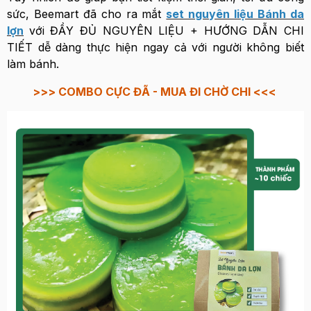
sức, Beemart đã cho ra mắt
set nguyên liệu Bánh da
lợn
với ĐẦY ĐỦ NGUYÊN LIỆU + HƯỚNG DẪN CHI
TIẾT dễ dàng thực hiện ngay cả với người không biết
làm bánh.
>>> COMBO CỰC ĐÃ - MUA ĐI CHỜ CHI <<<