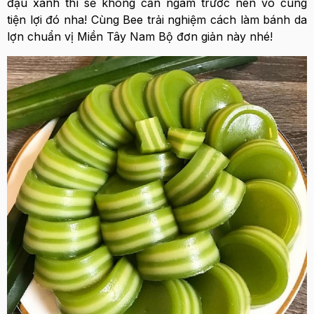
đậu xanh thì sẽ không cần ngâm trước nên vô cùng
tiện lợi đó nha! Cùng Bee trải nghiệm cách làm bánh da
lợn chuẩn vị Miền Tây Nam Bộ đơn giản này nhé!