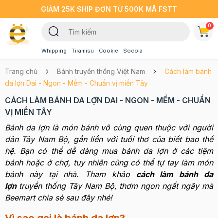
GIẢM 25K SHIP ĐƠN TỪ 500K MÃ FSTT
0
Whipping
Tiramisu
Cookie
Socola
Trang chủ
Bánh truyền thống Việt Nam
Cách làm bánh
da lợn Dai - Ngon - Mềm - Chuẩn vị miền Tây
CÁCH LÀM BÁNH DA LỢN DAI - NGON - MỀM - CHUẨN
VỊ MIỀN TÂY
Bánh da lợn là món bánh vô cùng quen thuộc với người
dân Tây Nam Bộ, gắn liền với tuổi thơ của biết bao thế
hệ. Bạn có thể dễ dàng mua bánh da lợn ở các tiệm
bánh hoặc ở chợ, tuy nhiên cũng có thể tự tay làm món
bánh này tại nhà. Tham khảo
cách làm bánh da
lợn
truyền thống Tây Nam Bộ, thơm ngon ngất ngây mà
Beemart chia sẻ sau đây nhé!