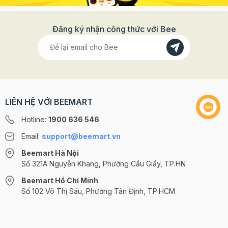
Đăng ký nhận công thức với Bee
LIÊN HỆ VỚI BEEMART
Hotline:
1900 636 546
Email:
support@beemart.vn
Beemart Hà Nội
Số 321A Nguyễn Khang, Phường Cầu Giấy, TP.HN
Beemart Hồ Chí Minh
Số 102 Võ Thị Sáu, Phường Tân Định, TP.HCM
@2024 CÔNG TY CỔ PHẦN BEEMART - GPĐKKD số: 0107285100 do Sở
KH-ĐT TP.HN cấp ngày 10/08/2018 tại Hà Nội. | Cung cấp bởi
Sapo