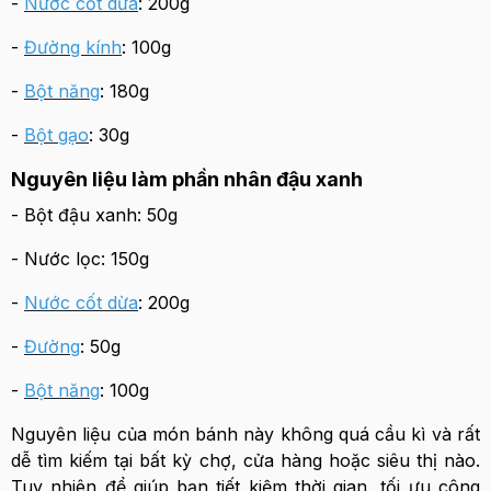
-
Nước cốt dừa
: 200g
-
Đường kính
: 100g
-
Bột năng
: 180g
-
Bột gạo
: 30g
Nguyên liệu làm phần nhân đậu xanh
- Bột đậu xanh: 50g
- Nước lọc: 150g
-
Nước cốt dừa
: 200g
-
Đường
: 50g
-
Bột năng
: 100g
Nguyên liệu của món bánh này không quá cầu kì và rất
dễ tìm kiếm tại bất kỳ chợ, cửa hàng hoặc siêu thị nào.
Tuy nhiên để giúp bạn tiết kiệm thời gian, tối ưu công