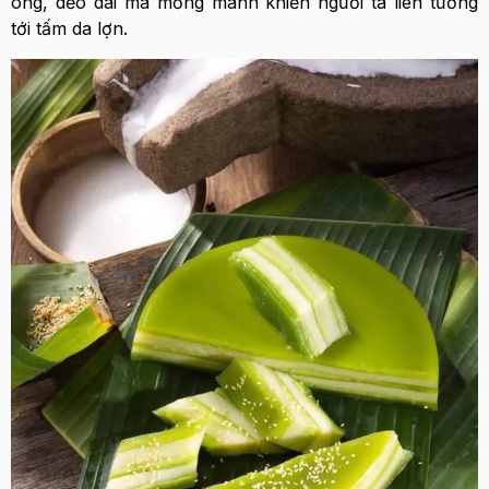
óng, dẻo dai mà mỏng manh khiến người ta liên tưởng
tới tấm da lợn.