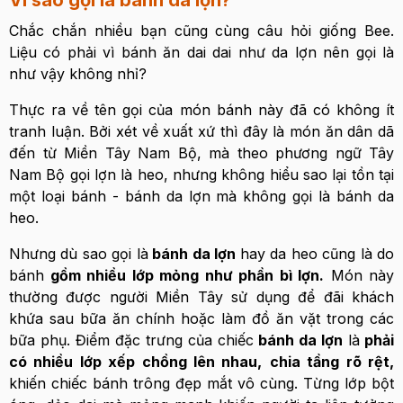
Vì sao gọi là bánh da lợn?
Chắc chắn nhiều bạn cũng cùng câu hỏi giống Bee.
Liệu có phải vì bánh ăn dai dai như da lợn nên gọi là
như vậy không nhỉ?
Thực ra về tên gọi của món bánh này đã có không ít
tranh luận. Bởi xét về xuất xứ thì đây là món ăn dân dã
đến từ Miền Tây Nam Bộ, mà theo phương ngữ Tây
Nam Bộ gọi lợn là heo, nhưng không hiểu sao lại tồn tại
một loại bánh - bánh da lợn mà không gọi là bánh da
heo.
Nhưng dù sao gọi là
bánh da lợn
hay da heo cũng là do
bánh
gồm nhiều lớp mỏng như phần bì lợn.
Món này
thường được người Miền Tây sử dụng để đãi khách
khứa sau bữa ăn chính hoặc làm đồ ăn vặt trong các
bữa phụ. Điểm đặc trưng của chiếc
bánh da lợn
là
phải
có nhiều lớp xếp chồng lên nhau,
chia tầng rõ rệt,
khiến chiếc bánh trông đẹp mắt vô cùng. Từng lớp bột