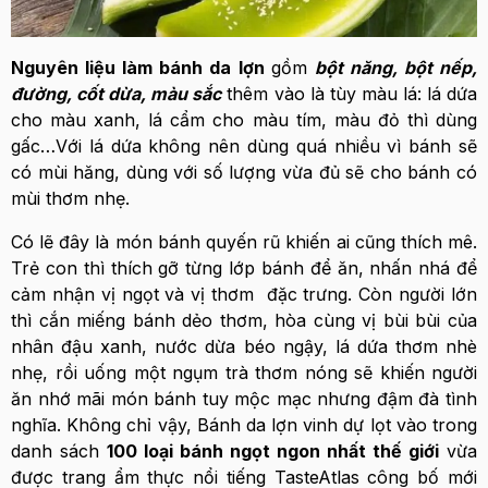
Nguyên liệu làm bánh da lợn
gồm
bột năng, bột nếp,
đường, cốt dừa, màu sắc
thêm vào là tùy màu lá: lá dứa
cho màu xanh, lá cẩm cho màu tím, màu đỏ thì dùng
gấc…Với lá dứa không nên dùng quá nhiều vì bánh sẽ
có mùi hăng, dùng với số lượng vừa đủ sẽ cho bánh có
mùi thơm nhẹ.
Có lẽ đây là món bánh quyến rũ khiến ai cũng thích mê.
Trẻ con thì thích gỡ từng lớp bánh để ăn, nhấn nhá để
cảm nhận vị ngọt và vị thơm đặc trưng. Còn người lớn
thì cắn miếng bánh dẻo thơm, hòa cùng vị bùi bùi của
nhân đậu xanh, nước dừa béo ngậy, lá dứa thơm nhè
nhẹ, rồi uống một ngụm trà thơm nóng sẽ khiến người
ăn nhớ mãi món bánh tuy mộc mạc nhưng đậm đà tình
nghĩa. Không chỉ vậy, Bánh da lợn vinh dự lọt vào trong
danh sách
100 loại bánh ngọt ngon nhất thế giới
vừa
được trang ẩm thực nổi tiếng TasteAtlas công bố mới