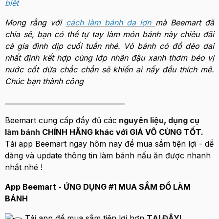
biết
Mong rằng với
cách làm bánh da lợn
mà Beemart đã
chia sẻ, bạn có thể tự tay làm món bánh này chiêu đãi
cả gia đình dịp cuối tuần nhé. Vỏ bánh có đồ dẻo dai
nhất định kết hợp cùng lớp nhân đậu xanh thơm béo vị
nước cốt dừa chắc chắn sẽ khiến ai nấy đều thích mê.
Chúc bạn thành công
___________________________________
Beemart cung cấp đầy đủ các
nguyên liệu
,
dụng cụ
làm bánh
CHÍNH HÃNG khác với GIÁ VÔ CÙNG TỐT.
Tải app Beemart ngay hôm nay để mua sắm tiện lợi - dễ
dàng và update thông tin làm bánh nấu ăn được nhanh
nhất nhé !
App Beemart - ỨNG DỤNG #1 MUA SẮM ĐỒ LÀM
BÁNH
Tải app để mua sắm tiện lợi hơn
TẠI ĐÂY
!