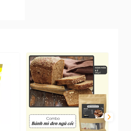
ột năng
ưng của
ình với