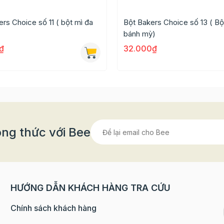
làm các loại bánh như bánh bò, bánh giò, bánh cuốn, đư
rs Choice số 11 ( bột mì đa
Bột Bakers Choice số 13 ( Bộ
t gạo và bột bắp.
bánh mỳ)
 báng, bột khoai để nấu chè…
₫
32.000₫
h làm các loại chả cá, chả lụa, chả hải sản, bò viên, cá vi
 cho sản phẩm.
 Beemart
ng thức với Bee
n hệ: 0902 160 08
HƯỚNG DẪN KHÁCH HÀNG TRA CỨU
Chính sách khách hàng