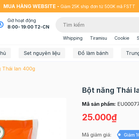
MUA HÀNG WEBSITE -
Giảm 25K ship đơn từ 500K mã FSTT
Giờ hoạt động
8:00- 19:00 T2-CN
Whipping
Tiramisu
Cookie
chủ
Set nguyên liệu
Đồ làm bánh
Trun
 Thái lan 400g
Bột năng Thái 
Mã sản phẩm:
EU0007
25.000₫
Mã giảm giá:
Giảm 