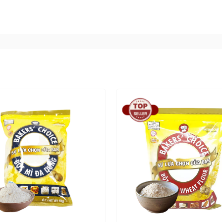
bánh canh...không thể thiếu loại bột nguyên liệu này. B
sánh các món ăn mà không làm mất đi hương vị đặc tr
 chế biến món ăn Á – Âu trong nhà hàng hoặc trong gia đ
…
nh da lợn, hạt lựu, kem lạnh, bánh lá gai…
nh canh, nui, hủ tiếu, miến…