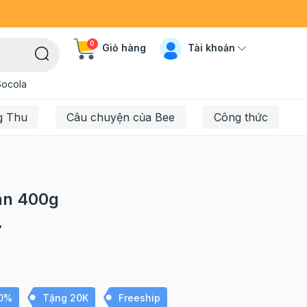
0
Tài khoản
Giỏ hàng
Socola
g Thu
Câu chuyện của Bee
Công thức
lan 400g
7
10%
Tặng 20K
Freeship