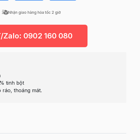
Nhận giao hàng hỏa tốc 2 giờ
T/Zalo:
0902 160 080
n
% tinh bột
 ráo, thoáng mát.