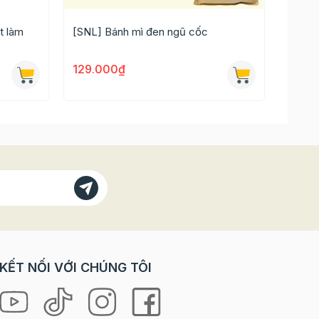
ợc dùng
t làm
[SNL] Bánh mì đen ngũ cốc
Tinh b
129.000₫
48.0
ên, hay
KẾT NỐI VỚI CHÚNG TÔI