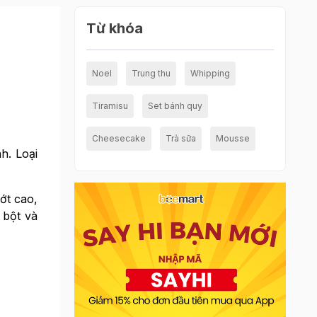
Từ khóa
.
Noel
Trung thu
Whipping
Tiramisu
Set bánh quy
Cheesecake
Trà sữa
Mousse
h. Loại
ớt cao,
 bột và