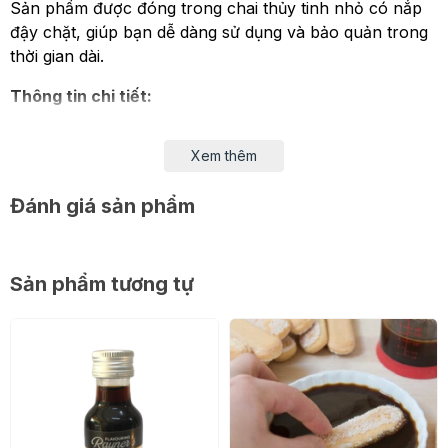
Sản phẩm được đóng trong chai thủy tinh nhỏ có nắp
đậy chặt, giúp bạn dễ dàng sử dụng và bảo quản trong
thời gian dài.
Thông tin chi tiết:
- Thành phần: Propylene Glycol, nước, màu, hương
Xem thêm
tổng hợp
- Thể tích: 28ml
Đánh giá sản phẩm
- Xuất xứ: Mỹ
- Dùng để tạo hương cho các món chè, bánh, đồ
Sản phẩm tương tự
uống,..