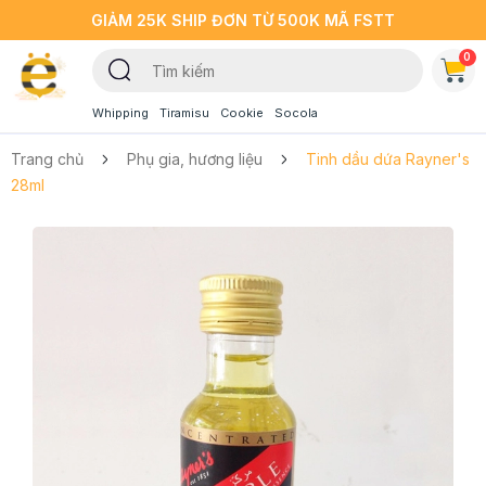
GIẢM 25K SHIP ĐƠN TỪ 500K MÃ FSTT
0
Whipping
Tiramisu
Cookie
Socola
Trang chủ
Phụ gia, hương liệu
Tinh dầu dứa Rayner's
28ml