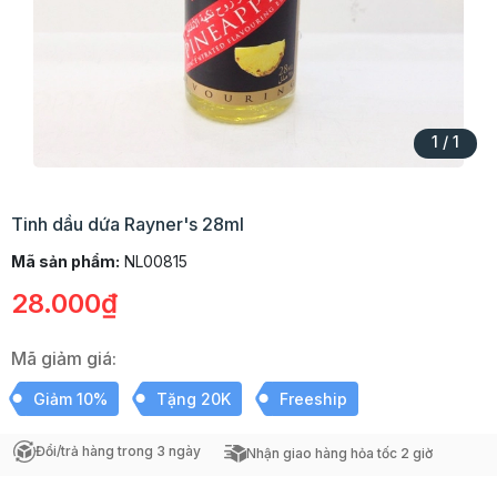
1
/
1
Tinh dầu dứa Rayner's 28ml
Mã sản phẩm:
NL00815
28.000₫
Mã giảm giá:
Giảm 10%
Tặng 20K
Freeship
Đổi/trả hàng trong 3 ngày
Nhận giao hàng hỏa tốc 2 giờ