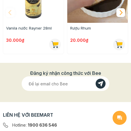
Vanila nước Rayner 28ml
Rượu Rhum
30.000₫
20.000₫
Đăng ký nhận công thức với Bee
Cách làm bánh mì lá dứa dứa thơm ngon lạ miệng
bằng tinh dầu dứa
LIÊN HỆ VỚI BEEMART
Bước 1:
Cho 130g bột mỳ, 30g đường, 1 lòng đỏ trứng,
Hotline:
1900 636 546
70ml sữa tươi, 2g men nở, 20g bơ nhạt, 1 thìa cà phê