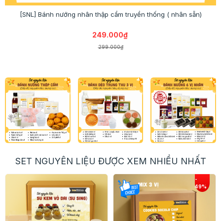
[SNL] Bánh nướng nhân thập cẩm truyền thống ( nhân sẵn)
249.000₫
299.000₫
SET NGUYÊN LIỆU ĐƯỢC XEM NHIỀU NHẤT