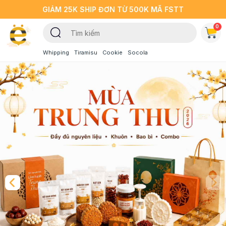
GIẢM 25K SHIP ĐƠN TỪ 500K MÃ FSTT
0
Whipping
Tiramisu
Cookie
Socola