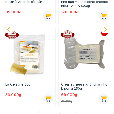
Bơ khối Anchor cắt sẵn
Phô mai mascarpone cheese
hiệu TATUA 500gr
89.000₫
170.000₫
Lá Gelatine 36g
Cream cheese khối chia nhỏ
khoảng 250gr
36.000₫
69.000₫
75.000₫