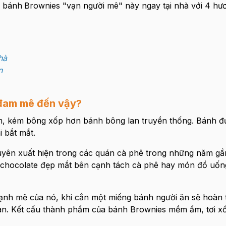
c bánh
Brownies "vạn người mê" này ngay tại nhà với 4 hươ
hà
n
ẻ đam mê đến vậy?
ẩm, kém bông xốp hơn bánh bông lan truyền thống. Bánh đ
 bắt mắt.
uyên xuất hiện trong các quán cà phê trong những năm gầ
chocolate đẹp mắt bên cạnh tách cà phê hay món đồ uống
ạnh mẽ của nó, khi cắn một miếng bánh người ăn sẽ hoàn 
àn. Kết cấu thành phẩm của bánh Brownies mềm ẩm, tơi x