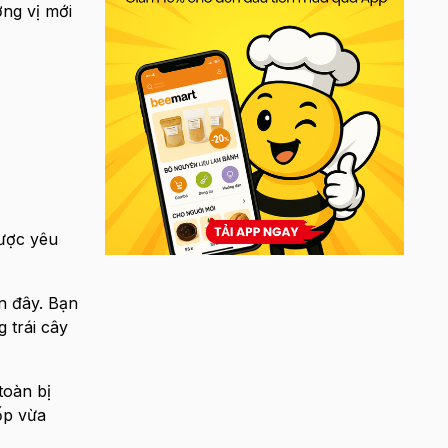
ng vị mới
ược yêu
n đây. Bạn
 trái cây
toàn bị
ốp vừa