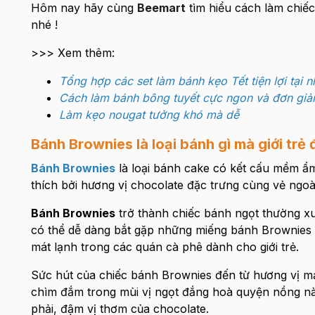
Hôm nay hãy cùng
Beemart
tìm hiểu cách làm chiế
nhé !
>>> Xem thêm:
Tổng hợp các set làm bánh kẹo Tết tiện lợi tại n
Cách làm bánh bông tuyết cực ngon và đơn giả
Làm kẹo nougat tưởng khó mà dễ
Bánh Brownies là loại bánh gì mà giới tr
Bánh Brownies
là loại bánh cake có kết cấu mềm 
thích bởi hương vị chocolate đặc trưng cùng vẻ ngoài
Bánh Brownies
trở thành chiếc bánh ngọt thường x
có thể dễ dàng bắt gặp những miếng bánh Brownies 
mát lạnh trong các quán cà phê dành cho giới trẻ.
Sức hút của chiếc bánh Brownies đến từ hương vị m
chìm đắm trong mùi vị ngọt đắng hoà quyện nồng n
phải, đậm vị thơm của chocolate.