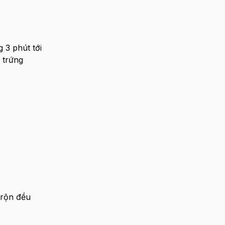
 3 phút tới
 trứng
trộn đều