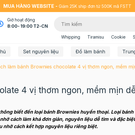
MUA HÀNG WEBSITE -
Giảm 25K ship đơn từ 500K mã FSTT
Giờ hoạt động
8:00- 19:00 T2-CN
Whipping
Tiramisu
Cookie
chủ
Set nguyên liệu
Đồ làm bánh
Trun
ch làm bánh Brownies chocolate 4 vị thơm ngon, mềm mị
olate 4 vị thơm ngon, mềm mịn d
hông biết đến loại bánh Brownies huyền thoại. Loại bánh 
hờ cách làm khá đơn giản, nguyên liệu dễ tìm và đặc biệt
u nhờ cách kết hợp nguyên liệu riêng biệt.