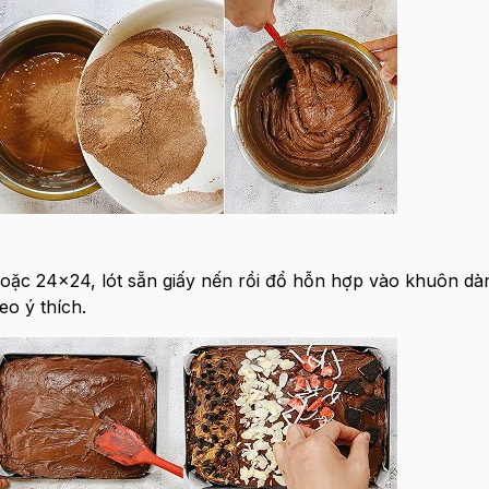
ặc 24x24, lót sẵn giấy nến rồi đổ hỗn hợp vào khuôn dàn
eo ý thích.