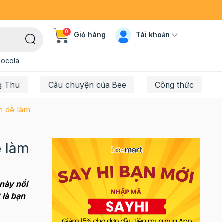
0
Tài khoản
Giỏ hàng
Socola
g Thu
Câu chuyện của Bee
Công thức
n dễ làm
ễ làm
này nổi
 là bạn