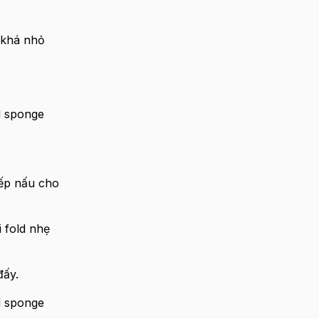
 khá nhỏ
bếp nấu cho
 fold nhẹ
đấy.