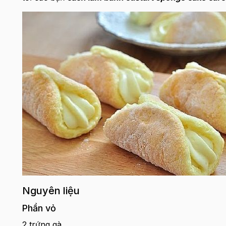
Nguyên liệu
Phần vỏ
2 trứng gà