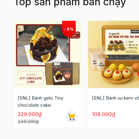
Top sản phẩm bán chạy
[SNL] Bánh gato Tiny
[SNL] Bánh su kem vỏ
chocolate cake
229.000₫
109.000₫
249.000₫