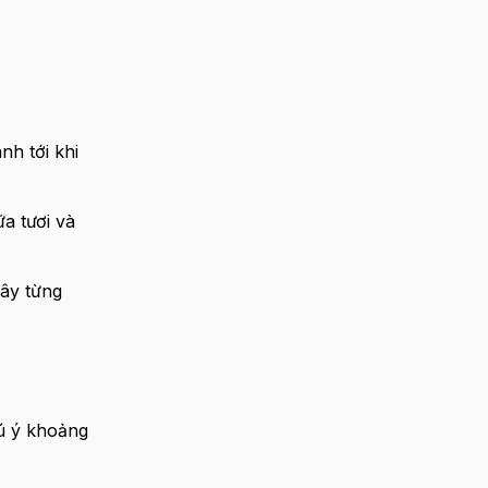
nh tới khi
a tươi và
rây từng
hú ý khoảng