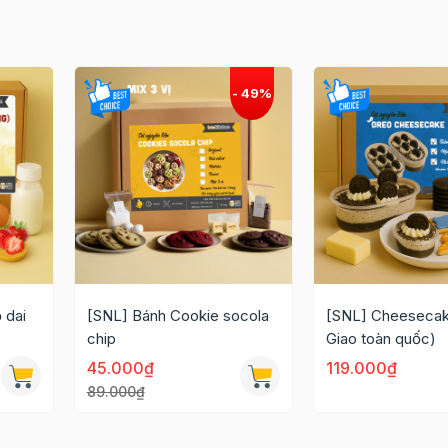
 dai
[SNL] Bánh Cookie socola
[SNL] Cheesecak
chip
Giao toàn quốc)
45.000₫
119.000₫
89.000₫