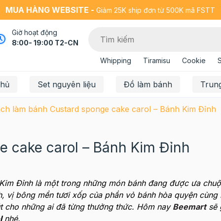
MUA HÀNG WEBSITE -
Giảm 25K ship đơn từ 500K mã FSTT
Giờ hoạt động
8:00- 19:00 T2-CN
Whipping
Tiramisu
Cookie
chủ
Set nguyên liệu
Đồ làm bánh
Trun
ch làm bánh Custard sponge cake carol – Bánh Kim Đỉnh
 cake carol – Bánh Kim Đỉnh
h Kim Đỉnh là một trong những món bánh đang được ưa chuộ
h, vị bông mền tươi xốp của phần vỏ bánh hòa quyện cùng 
t cho những ai đã từng thưởng thức. Hôm nay
Beemart
sẽ 
l
nhé.