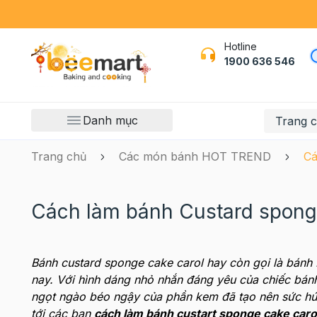
Hotline
1900 636 546
Danh mục
Trang 
Trang chủ
Các món bánh HOT TREND
Cá
Cách làm bánh Custard sponge
Bánh custard sponge cake carol hay còn gọi là bán
nay. Với hình dáng nhỏ nhắn đáng yêu của chiếc bán
ngọt ngào béo ngậy của phần kem đã tạo nên sức hú
tới các bạn
cách làm bánh custart sponge cake caro