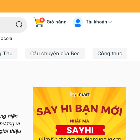
0
Tài khoản
Giỏ hàng
Socola
g Thu
Câu chuyện của Bee
Công thức
ng hiện
hương vị
giới thiệu