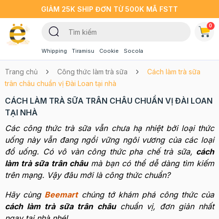
GIẢM 25K SHIP ĐƠN TỪ 500K MÃ FSTT
0
Whipping
Tiramisu
Cookie
Socola
Trang chủ
Công thức làm trà sữa
Cách làm trà sữa
trân châu chuẩn vị Đài Loan tại nhà
CÁCH LÀM TRÀ SỮA TRÂN CHÂU CHUẨN VỊ ĐÀI LOAN
TẠI NHÀ
Các công thức trà sữa vẫn chưa hạ nhiệt bởi loại thức
uống này vẫn đang ngồi vững ngôi vương của các loại
đồ uống. Có vô vàn công thức pha chế trà sữa,
cách
làm trà sữa trân châu
mà bạn có thể dễ dàng tìm kiếm
trên mạng. Vậy đâu mới là công thức chuẩn?
Hãy cùng
Beemart
chúng tớ khám phá công thức của
cách làm trà sữa trân châu
chuẩn vị, đơn giản nhất
ngay tại nhà nhé!