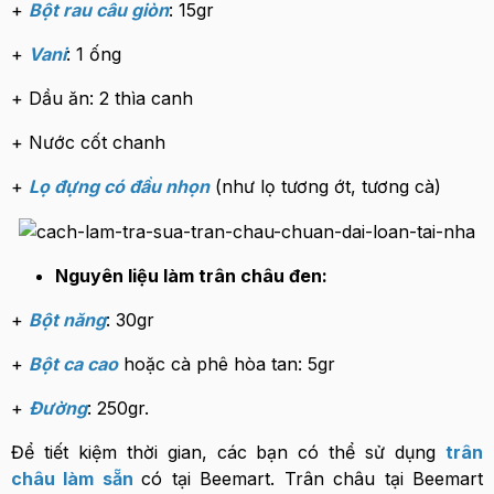
+
Bột rau câu giòn
: 15gr
+
Vani
: 1 ống
+ Dầu ăn: 2 thìa canh
+ Nước cốt chanh
+
Lọ đựng có đầu nhọn
(như lọ tương ớt, tương cà)
Nguyên liệu làm trân châu đen:
+
Bột năng
: 30gr
+
Bột ca cao
hoặc cà phê hòa tan: 5gr
+
Đường
: 250gr.
Để tiết kiệm thời gian, các bạn có thể sử dụng
trân
châu làm sẵn
có tại Beemart. Trân châu tại Beemart