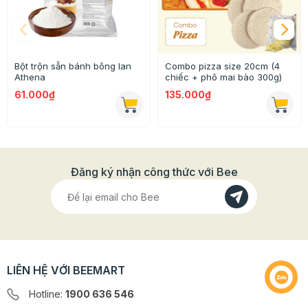
Bột trộn sẵn bánh bông lan
Combo pizza size 20cm (4
Athena
chiếc + phô mai bào 300g)
61.000₫
135.000₫
Đăng ký nhận công thức với Bee
LIÊN HỆ VỚI BEEMART
Hướng dẫn làm sữa tươi trân châu đường
Hotline:
1900 636 546