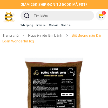
GIẢM 25K SHIP ĐƠN TỪ 500K MÃ FST7
0
Whipping
Tiramisu
Cookie
Socola
Trang chủ
Nguyên liệu làm bánh
Bột đường nâu Đài
Loan Wonderful 1kg