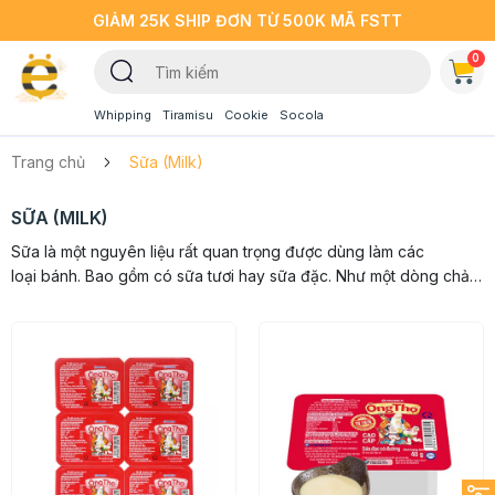
GIẢM 25K SHIP ĐƠN TỪ 500K MÃ FSTT
0
Whipping
Tiramisu
Cookie
Socola
Trang chủ
Sữa (Milk)
SỮA (MILK)
Sữa là một nguyên liệu rất quan trọng được dùng làm các
loại bánh. Bao gồm có sữa tươi hay sữa đặc. Như một dòng chảy
tuyệt vời góp phần làm nên hương vị thơm ngon, nâng cao chất
lượng bánh ngọt, món ăn,....ĐA DẠNG, GIÁ TỐT,...