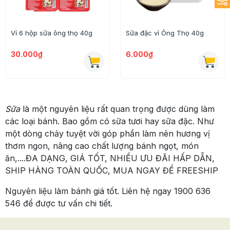
Vỉ 6 hộp sữa ông thọ 40g
Sữa đặc vỉ Ông Thọ 40g
30.000₫
6.000₫
Sữa
là một nguyên liệu rất quan trọng được dùng làm
các loại bánh. Bao gồm có sữa tươi hay sữa đặc. Như
một dòng chảy tuyệt vời góp phần làm nên hương vị
thơm ngon, nâng cao chất lượng bánh ngọt, món
ăn,....ĐA DẠNG, GIÁ TỐT, NHIỀU ƯU ĐÃI HẤP DẪN,
SHIP HÀNG TOÀN QUỐC, MUA NGAY ĐỂ FREESHIP
Nguyên liệu làm bánh giá tốt. Liên hệ ngay 1900 636
546 để được tư vấn chi tiết.