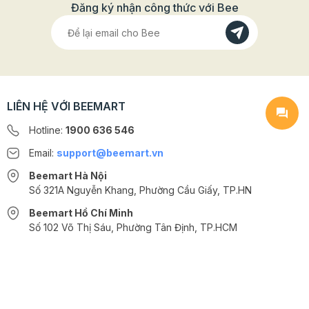
Đăng ký nhận công thức với Bee
LIÊN HỆ VỚI BEEMART
Hotline:
1900 636 546
Email:
support@beemart.vn
Beemart Hà Nội
Số 321A Nguyễn Khang, Phường Cầu Giấy, TP.HN
Beemart Hồ Chí Minh
Số 102 Võ Thị Sáu, Phường Tân Định, TP.HCM
@2024 CÔNG TY CỔ PHẦN BEEMART - GPĐKKD số: 0107285100 do Sở
KH-ĐT TP.HN cấp ngày 10/08/2018 tại Hà Nội. | Cung cấp bởi
Sapo