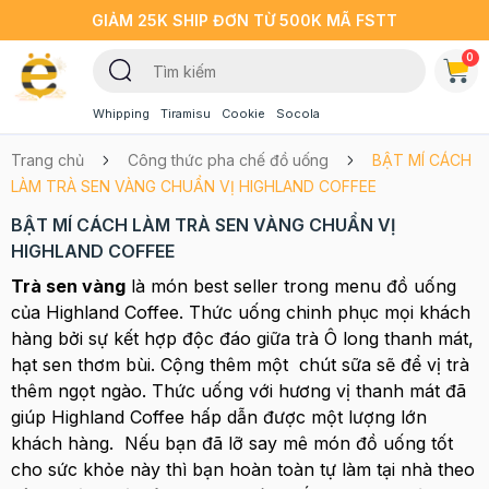
GIẢM 25K SHIP ĐƠN TỪ 500K MÃ FSTT
0
Whipping
Tiramisu
Cookie
Socola
Trang chủ
Công thức pha chế đồ uống
BẬT MÍ CÁCH
LÀM TRÀ SEN VÀNG CHUẨN VỊ HIGHLAND COFFEE
BẬT MÍ CÁCH LÀM TRÀ SEN VÀNG CHUẨN VỊ
HIGHLAND COFFEE
Trà sen vàng
là món best seller trong menu đồ uống
của Highland Coffee. Thức uống chinh phục mọi khách
hàng bởi sự kết hợp độc đáo giữa trà Ô long thanh mát,
hạt sen thơm bùi. Cộng thêm một chút sữa sẽ để vị trà
thêm ngọt ngào. Thức uống với hương vị thanh mát đã
giúp Highland Coffee hấp dẫn được một lượng lớn
khách hàng. Nếu bạn đã lỡ say mê món đồ uống tốt
cho sức khỏe này thì bạn hoàn toàn tự làm tại nhà theo