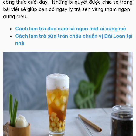
công thức dưới đây. Những bí quyết được chia sẻ trong
bài viết sẽ giúp bạn có ngay ly trà sen vàng thơm ngon
đúng điệu.
Cách làm trà đào cam sả ngon mát ai cũng mê
Cách làm trà sữa trân châu chuẩn vị Đài Loan tại
nhà