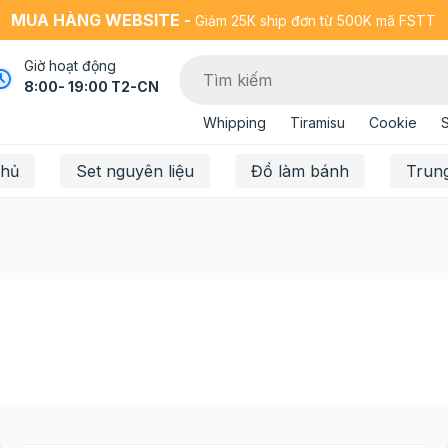
MUA HÀNG WEBSITE -
Giảm 25K ship đơn từ 500K mã FSTT
Giờ hoạt động
8:00- 19:00 T2-CN
Whipping
Tiramisu
Cookie
chủ
Set nguyên liệu
Đồ làm bánh
Trun