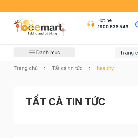
Hotline
1900 636 546
Danh mục
Trang 
Trang chủ
Tất cả tin tức
healthy
TẤT CẢ TIN TỨC