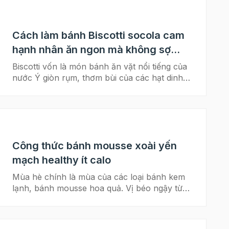
Cách làm bánh Biscotti socola cam
hạnh nhân ăn ngon mà không sợ
ngán
Biscotti vốn là món bánh ăn vặt nổi tiếng của
nước Ý giòn rụm, thơm bùi của các hạt dinh
dưỡng. Bánh Biscotti có thể biến tấu với nhiều
vị khác nhau, nhưng chắc chắn món bánh
biscotti socola cam sẽ trở thành món tủ của
những tín đồ ăn vặt. Không chỉ giòn xốp mà
còn thơm vị cam, kết hợp với socola đắng nhẹ
Công thức bánh mousse xoài yến
sẽ khiến bạn phải "say đắm". Cùng Beemart
vào bếp với cách làm bánh biscotti socola
mạch healthy ít calo
cam hạnh nhân đơn giản với nồi chiên không
Mùa hè chính là mùa của các loại bánh kem
dầu tại nhà nhé! Tham khảo thêm: Đổi vị với
lạnh, bánh mousse hoa quả. Vị béo ngậy từ
món bánh biscotti vị vani việt quất thơm giòn
whipping cream của các loại bánh mousse
Trổ tài làm bánh biscotti nguyên cám hỗ trợ
chắc hẳn khiến ai nấy đều thích mê, thế
giảm cân hiệu quả Cách làm biscotti trà xanh
nhưng bạn có biết, bánh mousse xoài yến
nho dừa thơm lừng Nguyên liệu làm bánh