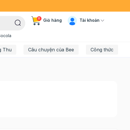
0
Tài khoản
Giỏ hàng
Socola
g Thu
Câu chuyện của Bee
Công thức