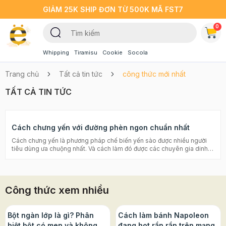
GIẢM 25K SHIP ĐƠN TỪ 500K MÃ FST7
0
Whipping
Tiramisu
Cookie
Socola
Trang chủ
Tất cả tin tức
công thức mới nhất
TẤT CẢ TIN TỨC
Cách chưng yến với đường phèn ngon chuẩn nhất
Cách chưng yến là phương pháp chế biến yến sào được nhiều người
tiêu dùng ưa chuộng nhất. Và cách làm đó được các chuyên gia dinh
dưỡng đánh giá cao. Yến sào chế biến theo phương pháp chưng với
đường phèn này đảm bảo được hương vị thơm ngon tự nhiên, và thành
phần dưỡng chất được lưu giữ trọn vẹn nhất. Hãy cùng bắt tay vào bếp
làm cùng Beemart ngay thôi nào! Chè dưỡng nhan có thật sự tốt như
Công thức xem nhiều
lời đồn? Bột ngũ cốc dinh dưỡng được làm như thế nào, bạn đã biết
chưa? Cách chưng yến với đường phèn vô cùng bổ dưỡng Hiện nay,
trên phương tiện thông tin xã hội, sách báo tạp chí có rất nhiều hướng
dẫn chưng yến. Tuy nhiên không phải hướng dẫn nào cũng chính xác
Bột ngàn lớp là gì? Phân
Cách làm bánh Napoleon
và chi tiết nhất. Dưới đây là cách chưng yến cho bé đơn giản và hiệu
biệt bột có men và không
đang hot rần rần trên mạng