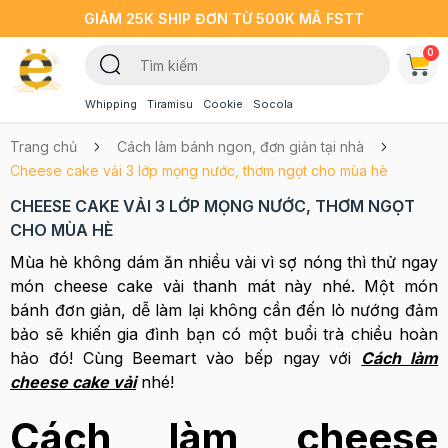
GIẢM 25K SHIP ĐƠN TỪ 500K MÃ FSTT
0
Whipping
Tiramisu
Cookie
Socola
Trang chủ
Cách làm bánh ngon, đơn giản tại nhà
Cheese cake vải 3 lớp mọng nước, thơm ngọt cho mùa hè
CHEESE CAKE VẢI 3 LỚP MỌNG NƯỚC, THƠM NGỌT
CHO MÙA HÈ
Mùa hè không dám ăn nhiều vải vì sợ nóng thì thử ngay
món cheese cake vải thanh mát này nhé. Một món
bánh đơn giản, dễ làm lại không cần đến lò nướng đảm
bảo sẽ khiến gia đình bạn có một buổi trà chiều hoàn
hảo đó! Cùng Beemart vào bếp ngay với
Cách làm
cheese cake vải
nhé!
Cách làm cheese