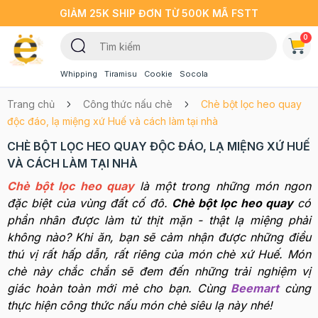
GIẢM 25K SHIP ĐƠN TỪ 500K MÃ FSTT
0
Whipping
Tiramisu
Cookie
Socola
Trang chủ
Công thức nấu chè
Chè bột lọc heo quay
độc đáo, lạ miệng xứ Huế và cách làm tại nhà
CHÈ BỘT LỌC HEO QUAY ĐỘC ĐÁO, LẠ MIỆNG XỨ HUẾ
VÀ CÁCH LÀM TẠI NHÀ
Chè bột lọc heo quay
là một trong những món ngon
đặc biệt của vùng đất cố đô.
Chè bột lọc heo quay
có
phần nhân được làm từ thịt mặn - thật lạ miệng phải
không nào? Khi ăn, bạn sẽ cảm nhận được những điều
thú vị rất hấp dẫn, rất riêng của món chè xứ Huế. Món
chè này chắc chắn sẽ đem đến những trải nghiệm vị
giác hoàn toàn mới mẻ cho bạn. Cùng
Beemart
cùng
thực hiện công thức nấu món chè siêu lạ này nhé!