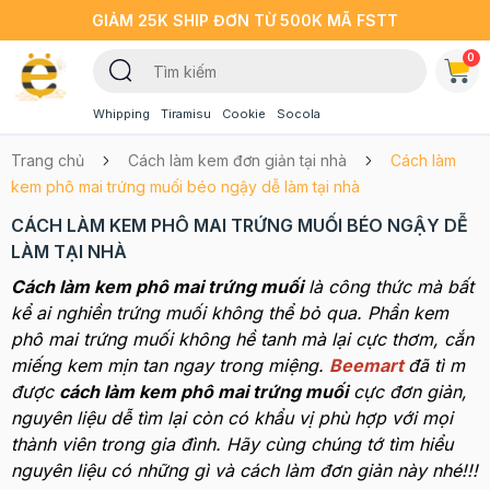
GIẢM 25K SHIP ĐƠN TỪ 500K MÃ FSTT
0
Whipping
Tiramisu
Cookie
Socola
Trang chủ
Cách làm kem đơn giản tại nhà
Cách làm
kem phô mai trứng muối béo ngậy dễ làm tại nhà
CÁCH LÀM KEM PHÔ MAI TRỨNG MUỐI BÉO NGẬY DỄ
LÀM TẠI NHÀ
Cách làm kem phô mai trứng muối
là công thức mà bất
kể ai nghiền trứng muối không thể bỏ qua. Phần kem
phô mai trứng muối không hề tanh mà lại cực thơm, cắn
miếng kem mịn tan ngay trong miệng.
Beemart
đã tì m
được
cách làm kem phô mai trứng muối
cực đơn giản,
nguyên liệu dễ tìm lại còn có khẩu vị phù hợp với mọi
thành viên trong gia đình. Hãy cùng chúng tớ tìm hiểu
nguyên liệu có những gì và cách làm đơn giản này nhé!!!